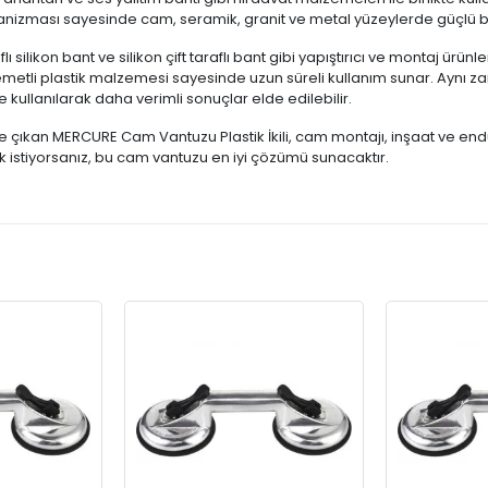
zması sayesinde cam, seramik, granit ve metal yüzeylerde güçlü bir t
lı silikon bant ve silikon çift taraflı bant gibi yapıştırıcı ve montaj ürün
metli plastik malzemesi sayesinde uzun süreli kullanım sunar. Aynı zam
e kullanılarak daha verimli sonuçlar elde edilebilir.
ne çıkan MERCURE Cam Vantuzu Plastik İkili, cam montajı, inşaat ve end
ak istiyorsanız, bu cam vantuzu en iyi çözümü sunacaktır.