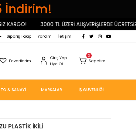
5 İndirim!
KARGO!
3000 TL ÜZERİ ALIŞVERİŞLERDE ÜCRETSİZ K
Sipariş Takip
Yardım
İletişim
0
Giriş Yap
Favorilerim
Sepetim
Üye Ol
TO & SANAYİ
MARKALAR
İŞ GÜVENLİĞİ
 PLASTİK İKİLİ