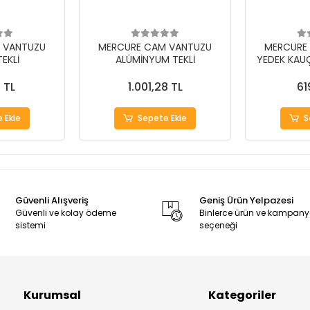
 VANTUZU
MERCURE CAM VANTUZU
MERCURE
TEKLİ
ALÜMİNYUM TEKLİ
YEDEK KAU
 TL
1.001,28 TL
61
 Ekle
Sepete Ekle
S
Güvenli Alışveriş
Geniş Ürün Yelpazesi
Güvenli ve kolay ödeme
Binlerce ürün ve kampan
sistemi
seçeneği
Kurumsal
Kategoriler