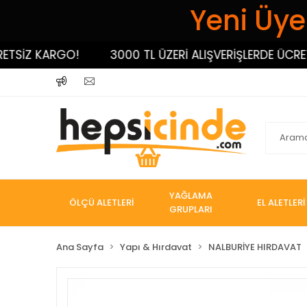
Yeni Üyel
İZ KARGO!
3000 TL ÜZERİ ALIŞVERİŞLERDE ÜCRETSİ
YAĞLAMA
ÖLÇÜ ALETLERİ
EL ALETLERİ
GRUPLARI
Ana Sayfa
Yapı & Hırdavat
NALBURİYE HIRDAVAT