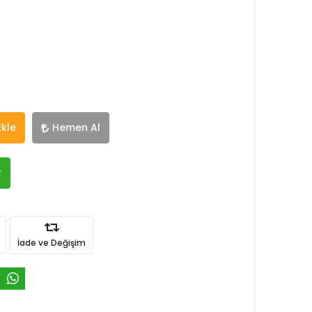
Ekle
Hemen Al
R
İade ve Değişim