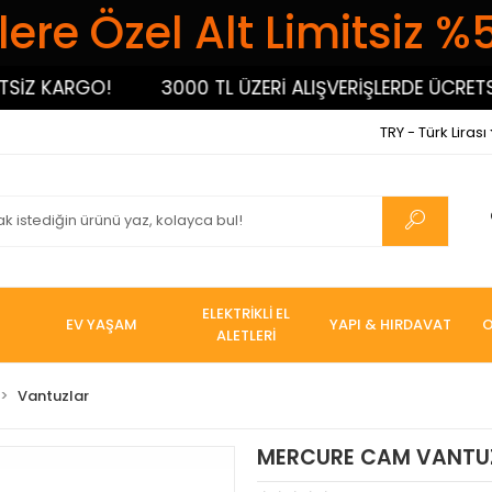
ere Özel Alt Limitsiz %
Z KARGO!
3000 TL ÜZERİ ALIŞVERİŞLERDE ÜCRETSİZ 
TRY - Türk Lirası
ELEKTRİKLİ EL
EV YAŞAM
YAPI & HIRDAVAT
O
ALETLERİ
Vantuzlar
MERCURE CAM VANTUZU