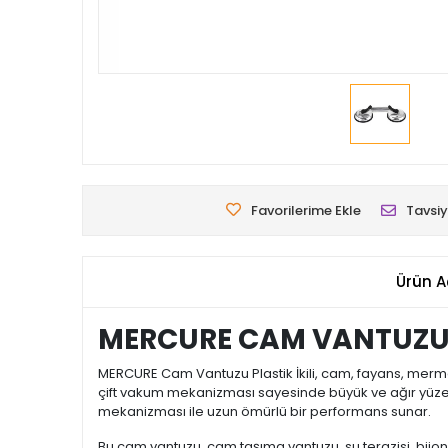
Favorilerime Ekle
Tavsiy
Ürün A
MERCURE CAM VANTUZU P
MERCURE Cam Vantuzu Plastik İkili, cam, fayans, merme
çift vakum mekanizması sayesinde büyük ve ağır yüzey
mekanizması ile uzun ömürlü bir performans sunar.
Bu cam vantuzu, cam taşıma vantuzu, su terazisi, bijon a