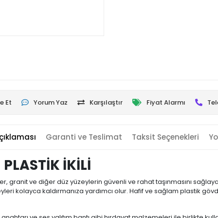
e Et
Yorum Yaz
Karşılaştır
Fiyat Alarmı
Tel
çıklaması
Garanti ve Teslimat
Taksit Seçenekleri
Yo
LASTİK İKİLİ
r, granit ve diğer düz yüzeylerin güvenli ve rahat taşınmasını sağlaya
leri kolayca kaldırmanıza yardımcı olur. Hafif ve sağlam plastik göv
nahtarı ve ses yalıtım bantı gibi hırdavat malzemeleri ile birlikte kull