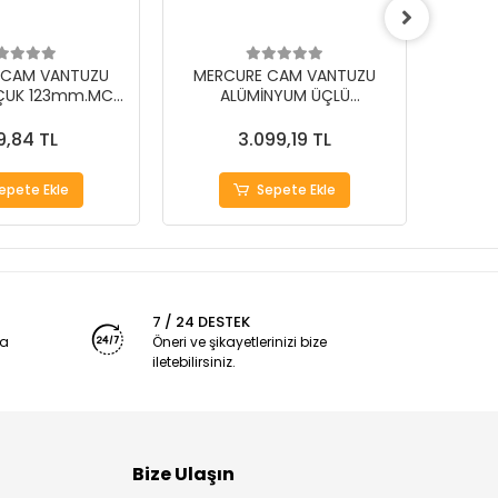
 CAM VANTUZU
MERCURE CAM VANTUZU
MER
ÇUK 123mm.MC-
ALÜMİNYUM ÜÇLÜ
3Y
PROFESYONEL SİYAH
9,84 TL
3.099,19 TL
epete Ekle
Sepete Ekle
7 / 24 DESTEK
ya
Öneri ve şikayetlerinizi bize
iletebilirsiniz.
Bize Ulaşın