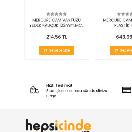
MERCURE CAM VANTUZU
MERCURE CAM
YEDEK KAUÇUK 123mm.MC-
PLASTİK 
1Y
214,56 TL
643,68
Sepete Ekle
Sepete
Hızlı Teslimat
Siparişleriniz en kısa sürede elinize
ulaşır.