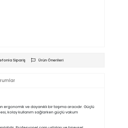
efonla Sipariş
Ürün Önerileri
rumlar
n ergonomik ve dayanıklı bir taşıma aracıdır. Güçlü
desi, kolay kullanım sağlarken güçlü vakum
anılabilir. Profesyonel cam ustaları ve bireysel