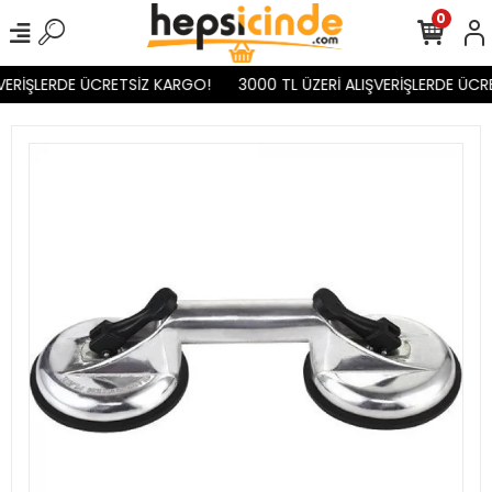
0
VERİŞLERDE ÜCRETSİZ KARGO!
3000 TL ÜZERİ ALIŞVERİŞLERDE ÜCR