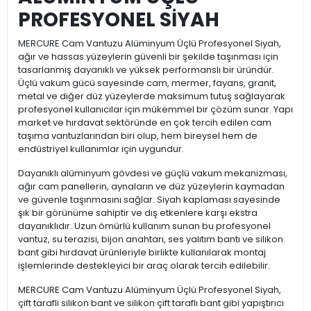
PROFESYONEL SİYAH
MERCURE Cam Vantuzu Alüminyum Üçlü Profesyonel Siyah,
ağır ve hassas yüzeylerin güvenli bir şekilde taşınması için
tasarlanmış dayanıklı ve yüksek performanslı bir üründür.
Üçlü vakum gücü sayesinde cam, mermer, fayans, granit,
metal ve diğer düz yüzeylerde maksimum tutuş sağlayarak
profesyonel kullanıcılar için mükemmel bir çözüm sunar. Yapı
market ve hırdavat sektöründe en çok tercih edilen cam
taşıma vantuzlarından biri olup, hem bireysel hem de
endüstriyel kullanımlar için uygundur.
Dayanıklı alüminyum gövdesi ve güçlü vakum mekanizması,
ağır cam panellerin, aynaların ve düz yüzeylerin kaymadan
ve güvenle taşınmasını sağlar. Siyah kaplaması sayesinde
şık bir görünüme sahiptir ve dış etkenlere karşı ekstra
dayanıklıdır. Uzun ömürlü kullanım sunan bu profesyonel
vantuz, su terazisi, bijon anahtarı, ses yalıtım bantı ve silikon
bant gibi hırdavat ürünleriyle birlikte kullanılarak montaj
işlemlerinde destekleyici bir araç olarak tercih edilebilir.
MERCURE Cam Vantuzu Alüminyum Üçlü Profesyonel Siyah,
çift taraflı silikon bant ve silikon çift taraflı bant gibi yapıştırıcı