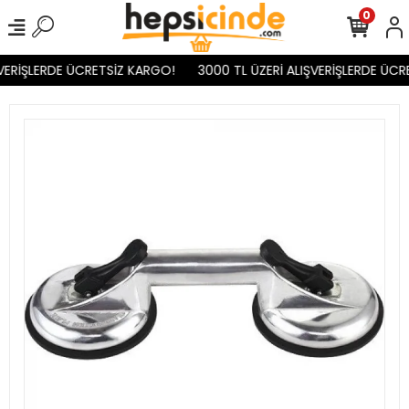
0
VERİŞLERDE ÜCRETSİZ KARGO!
3000 TL ÜZERİ ALIŞVERİŞLERDE ÜCR