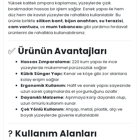
Yüksek kaliteli zımpara kaplaması, yüzeylerde çizik
bırakmadan hassas bir işlem sağlar. Esnek yapısı ile hem
düz hem de kavisli yüzeylerde rahatlıkla kullanılabilir. Bu
ürünle birlikte
silikon bant
,
bijon anahtarı
,
su terazisi
,
cam vantuzu
, ve
mum tabancası
gibi yardımcı hırdavat
ürünlerini de rahatlıkla kullanabilirsiniz.
✅
Ürünün Avantajları
Hassas Zımparalama:
220 kum yapısı ile ince
yüzeylerde mükemmel pürüzsüzlük sağlar.
Kübik Sünger Yapı:
Kenar ve köşe gibi zor alanlara
kolay erişim sağlar.
Ergonomik Kullanım:
Hafif ve esnek yapısı sayesinde
uzun süreli çalışmalarda el yorgunluğunu azaltır.
Dayanıklı Malzeme:
Aşınmaya karşı dayanıklı olup,
uzun ömürlü kullanım sunar.
Çok Yönlü Kullanım:
Ahşap, metal, plastik, alçı ve
boyalı yüzeylerde güvenle kullanılabilir.
?️
Kullanım Alanları