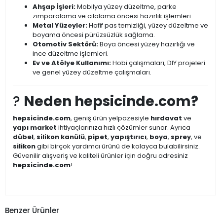
Ahşap İşleri:
Mobilya yüzey düzeltme, parke
zımparalama ve cilalama öncesi hazırlık işlemleri.
Metal Yüzeyler:
Hafif pas temizliği, yüzey düzeltme ve
boyama öncesi pürüzsüzlük sağlama.
Otomotiv Sektörü:
Boya öncesi yüzey hazırlığı ve
ince düzeltme işlemleri.
Ev ve Atölye Kullanımı:
Hobi çalışmaları, DIY projeleri
ve genel yüzey düzeltme çalışmaları.
?
Neden hepsicinde.com?
hepsicinde.com
, geniş ürün yelpazesiyle
hırdavat
ve
yapı market
ihtiyaçlarınıza hızlı çözümler sunar. Ayrıca
dübel
,
silikon kanülü
,
pipet
,
yapıştırıcı
,
boya
,
sprey
, ve
silikon
gibi birçok yardımcı ürünü de kolayca bulabilirsiniz.
Güvenilir alışveriş ve kaliteli ürünler için doğru adresiniz
hepsicinde.com
!
Benzer Ürünler