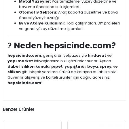
Metal Yüzeyler:
Pas temizleme, yüzey düzeltme ve
boyama öncesi hazırlık işlemleri.
Otomotiv Sektörü:
Araç kaporta düzeltme ve boya
öncesi yüzey hazırlığı.
Ev ve Atölye Kullanımı:
Hobi çalışmaları, DIY projeleri
ve genel yüzey düzeltme işlemleri.
?
Neden hepsicinde.com?
hepsicinde.com
, geniş ürün yelpazesiyle
hırdavat
ve
yapı market
ihtiyaçlarınıza hızlı çözümler sunar. Ayrıca
dübel
,
silikon kanülü
,
pipet
,
yapıştırıcı
,
boya
,
sprey
, ve
silikon
gibi birçok yardımcı ürünü de kolayca bulabilirsiniz.
Güvenilir alışveriş ve kaliteli ürünler için doğru adresiniz
hepsicinde.com
!
Benzer Ürünler