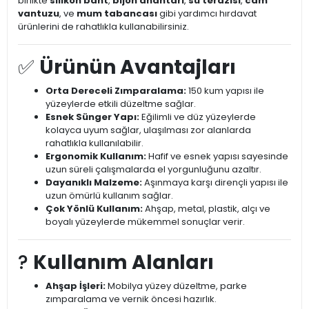
birlikte
silikon bant
,
bijon anahtarı
,
su terazisi
,
cam
vantuzu
, ve
mum tabancası
gibi yardımcı hırdavat
ürünlerini de rahatlıkla kullanabilirsiniz.
✅
Ürünün Avantajları
Orta Dereceli Zımparalama:
150 kum yapısı ile
yüzeylerde etkili düzeltme sağlar.
Esnek Sünger Yapı:
Eğilimli ve düz yüzeylerde
kolayca uyum sağlar, ulaşılması zor alanlarda
rahatlıkla kullanılabilir.
Ergonomik Kullanım:
Hafif ve esnek yapısı sayesinde
uzun süreli çalışmalarda el yorgunluğunu azaltır.
Dayanıklı Malzeme:
Aşınmaya karşı dirençli yapısı ile
uzun ömürlü kullanım sağlar.
Çok Yönlü Kullanım:
Ahşap, metal, plastik, alçı ve
boyalı yüzeylerde mükemmel sonuçlar verir.
?️
Kullanım Alanları
Ahşap İşleri:
Mobilya yüzey düzeltme, parke
zımparalama ve vernik öncesi hazırlık.