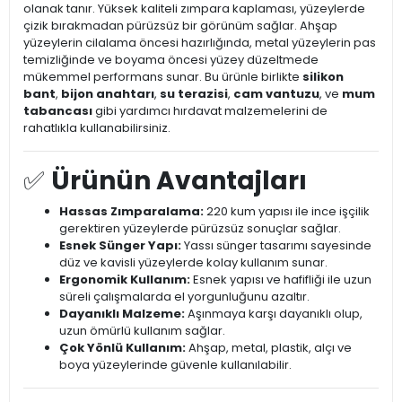
olanak tanır. Yüksek kaliteli zımpara kaplaması, yüzeylerde
çizik bırakmadan pürüzsüz bir görünüm sağlar. Ahşap
yüzeylerin cilalama öncesi hazırlığında, metal yüzeylerin pas
temizliğinde ve boyama öncesi yüzey düzeltmede
mükemmel performans sunar. Bu ürünle birlikte
silikon
bant
,
bijon anahtarı
,
su terazisi
,
cam vantuzu
, ve
mum
tabancası
gibi yardımcı hırdavat malzemelerini de
rahatlıkla kullanabilirsiniz.
✅
Ürünün Avantajları
Hassas Zımparalama:
220 kum yapısı ile ince işçilik
gerektiren yüzeylerde pürüzsüz sonuçlar sağlar.
Esnek Sünger Yapı:
Yassı sünger tasarımı sayesinde
düz ve kavisli yüzeylerde kolay kullanım sunar.
Ergonomik Kullanım:
Esnek yapısı ve hafifliği ile uzun
süreli çalışmalarda el yorgunluğunu azaltır.
Dayanıklı Malzeme:
Aşınmaya karşı dayanıklı olup,
uzun ömürlü kullanım sağlar.
Çok Yönlü Kullanım:
Ahşap, metal, plastik, alçı ve
boya yüzeylerinde güvenle kullanılabilir.