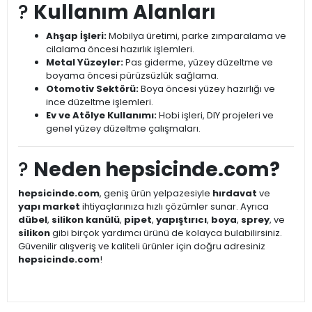
?️
Kullanım Alanları
Ahşap İşleri:
Mobilya üretimi, parke zımparalama ve
cilalama öncesi hazırlık işlemleri.
Metal Yüzeyler:
Pas giderme, yüzey düzeltme ve
boyama öncesi pürüzsüzlük sağlama.
Otomotiv Sektörü:
Boya öncesi yüzey hazırlığı ve
ince düzeltme işlemleri.
Ev ve Atölye Kullanımı:
Hobi işleri, DIY projeleri ve
genel yüzey düzeltme çalışmaları.
?
Neden hepsicinde.com?
hepsicinde.com
, geniş ürün yelpazesiyle
hırdavat
ve
yapı market
ihtiyaçlarınıza hızlı çözümler sunar. Ayrıca
dübel
,
silikon kanülü
,
pipet
,
yapıştırıcı
,
boya
,
sprey
, ve
silikon
gibi birçok yardımcı ürünü de kolayca bulabilirsiniz.
Güvenilir alışveriş ve kaliteli ürünler için doğru adresiniz
hepsicinde.com
!