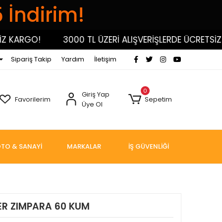
5 İndirim!
ARGO!
3000 TL ÜZERİ ALIŞVERİŞLERDE ÜCRETSİZ KAR
Sipariş Takip
Yardım
İletişim
0
Giriş Yap
Favorilerim
Sepetim
Üye Ol
TO & SANAYİ
MARKALAR
İŞ GÜVENLİĞİ
ER ZIMPARA 60 KUM