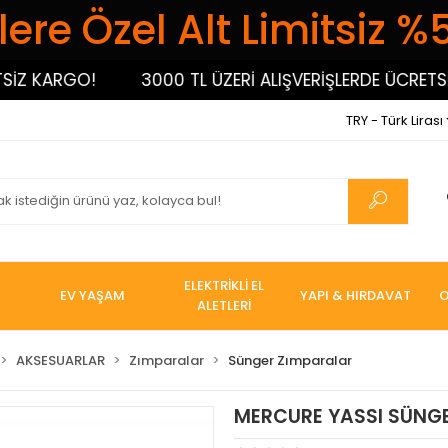
ere Özel Alt Limitsiz %
 KARGO!
3000 TL ÜZERİ ALIŞVERİŞLERDE ÜCRETSİZ K
TRY - Türk Lirası
ELEKTRİKLİ EL
EV YAŞAM
YAPI & HIRDAVAT
O
ALETLERİ
AKSESUARLAR
Zımparalar
Sünger Zımparalar
MERCURE YASSI SÜNG