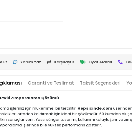
e Et
Yorum Yaz
Karşılaştır
Fiyat Alarmı
Tel
çıklaması
Garanti ve Teslimat
Taksit Seçenekleri
Yo
 Etkili Zımparalama Çözümü
a işleriniz için mükemmel bir tercihtir.
Hepsicinde.com
üzerinden 
ensizlikleri ortadan kaldırmak için ideal bir çözümdür. 60 kumdan olu
 sonuçlar verir. Yassı sünger tasarımı, kullanımı kolaylaştırır ve zımp
mparalama işlerinde bile yüksek performans gösterir.