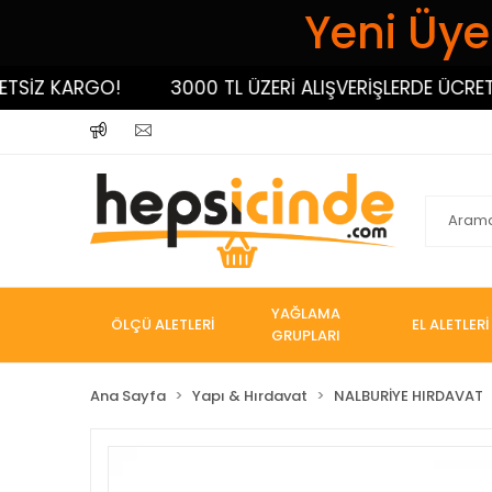
Yeni Üyel
Z KARGO!
3000 TL ÜZERİ ALIŞVERİŞLERDE ÜCRETSİZ
YAĞLAMA
ÖLÇÜ ALETLERİ
EL ALETLERİ
GRUPLARI
Ana Sayfa
Yapı & Hırdavat
NALBURİYE HIRDAVAT