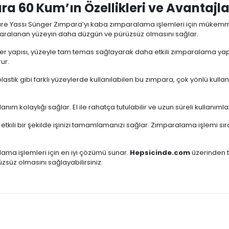
a 60 Kum’ın Özellikleri ve Avantajla
e Yassı Sünger Zımpara’yı kaba zımparalama işlemleri için mükemmel
ımparalanan yüzeyin daha düzgün ve pürüzsüz olmasını sağlar.
er yapısı, yüzeyle tam temas sağlayarak daha etkili zımparalama yap
ur.
astik gibi farklı yüzeylerde kullanılabilen bu zımpara, çok yönlü kullan
anım kolaylığı sağlar. El ile rahatça tutulabilir ve uzun süreli kullanıml
e etkili bir şekilde işinizi tamamlamanızı sağlar. Zımparalama işlemi
ma işlemleri için en iyi çözümü sunar.
Hepsicinde.com
üzerinden t
zsüz olmasını sağlayabilirsiniz.