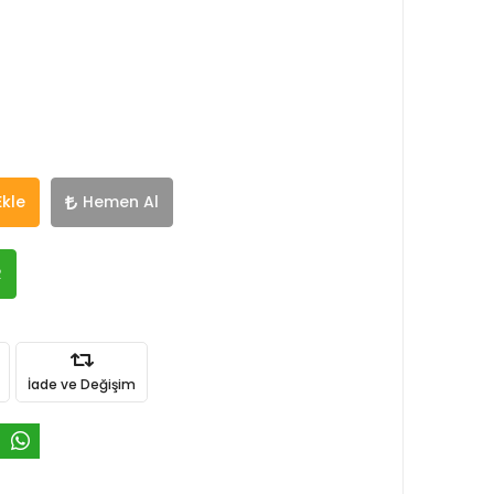
Ekle
Hemen Al
R
İade ve Değişim