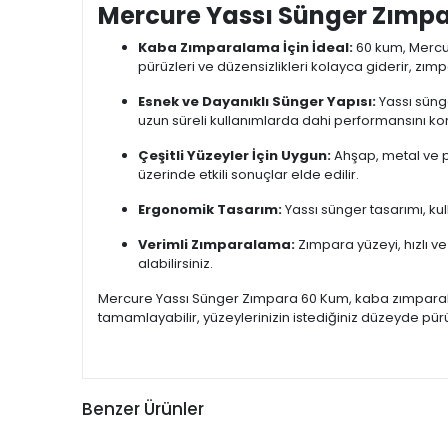
Mercure Yassı Sünger Zımpar
Kaba Zımparalama İçin İdeal:
60 kum, Mercur
pürüzleri ve düzensizlikleri kolayca giderir, z
Esnek ve Dayanıklı Sünger Yapısı:
Yassı süng
uzun süreli kullanımlarda dahi performansını kor
Çeşitli Yüzeyler İçin Uygun:
Ahşap, metal ve pl
üzerinde etkili sonuçlar elde edilir.
Ergonomik Tasarım:
Yassı sünger tasarımı, kull
Verimli Zımparalama:
Zımpara yüzeyi, hızlı v
alabilirsiniz.
Mercure Yassı Sünger Zımpara 60 Kum, kaba zımparala
tamamlayabilir, yüzeylerinizin istediğiniz düzeyde pürü
Benzer Ürünler