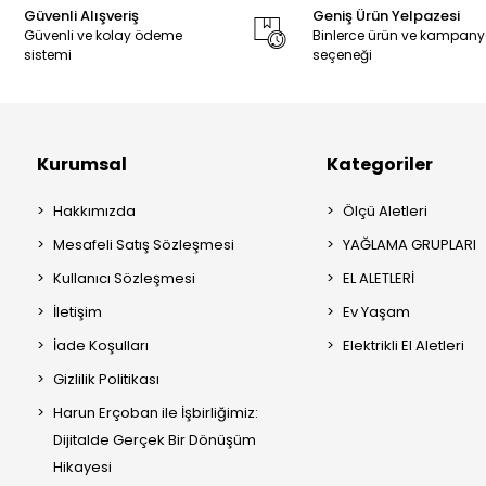
Güvenli Alışveriş
Geniş Ürün Yelpazesi
Güvenli ve kolay ödeme
Binlerce ürün ve kampan
sistemi
seçeneği
Kurumsal
Kategoriler
Hakkımızda
Ölçü Aletleri
Mesafeli Satış Sözleşmesi
YAĞLAMA GRUPLARI
Kullanıcı Sözleşmesi
EL ALETLERİ
İletişim
Ev Yaşam
İade Koşulları
Elektrikli El Aletleri
Gizlilik Politikası
Harun Erçoban ile İşbirliğimiz:
Dijitalde Gerçek Bir Dönüşüm
Hikayesi