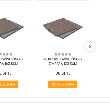
 YASSI SÜNGER
MERCURE YASSI SÜNGER
MER
RA 150 KUM
ZIMPARA 120 KUM
Z
8,61 TL
38,61 TL
epete Ekle
Sepete Ekle