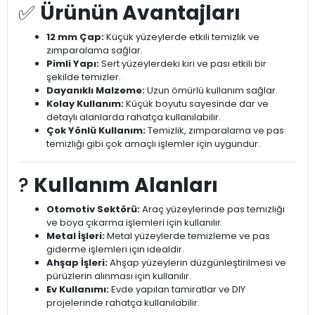
✅
Ürünün Avantajları
12 mm Çap:
Küçük yüzeylerde etkili temizlik ve
zımparalama sağlar.
Pimli Yapı:
Sert yüzeylerdeki kiri ve pası etkili bir
şekilde temizler.
Dayanıklı Malzeme:
Uzun ömürlü kullanım sağlar.
Kolay Kullanım:
Küçük boyutu sayesinde dar ve
detaylı alanlarda rahatça kullanılabilir.
Çok Yönlü Kullanım:
Temizlik, zımparalama ve pas
temizliği gibi çok amaçlı işlemler için uygundur.
?️
Kullanım Alanları
Otomotiv Sektörü:
Araç yüzeylerinde pas temizliği
ve boya çıkarma işlemleri için kullanılır.
Metal İşleri:
Metal yüzeylerde temizleme ve pas
giderme işlemleri için idealdir.
Ahşap İşleri:
Ahşap yüzeylerin düzgünleştirilmesi ve
pürüzlerin alınması için kullanılır.
Ev Kullanımı:
Evde yapılan tamiratlar ve DIY
projelerinde rahatça kullanılabilir.