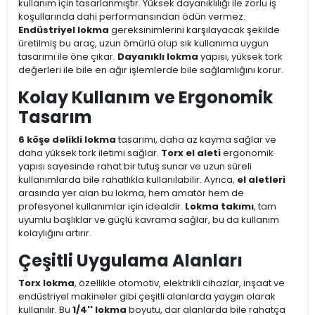
kullanım için tasarlanmıştır. Yüksek dayanıklılığı ile zorlu iş
koşullarında dahi performansından ödün vermez.
Endüstriyel lokma
gereksinimlerini karşılayacak şekilde
üretilmiş bu araç, uzun ömürlü olup sık kullanıma uygun
tasarımı ile öne çıkar.
Dayanıklı lokma
yapısı, yüksek tork
değerleri ile bile en ağır işlemlerde bile sağlamlığını korur.
Kolay Kullanım ve Ergonomik
Tasarım
6 köşe delikli lokma
tasarımı, daha az kayma sağlar ve
daha yüksek tork iletimi sağlar.
Torx el aleti
ergonomik
yapısı sayesinde rahat bir tutuş sunar ve uzun süreli
kullanımlarda bile rahatlıkla kullanılabilir. Ayrıca,
el aletleri
arasında yer alan bu lokma, hem amatör hem de
profesyonel kullanımlar için idealdir.
Lokma takımı
, tam
uyumlu başlıklar ve güçlü kavrama sağlar, bu da kullanım
kolaylığını artırır.
Çeşitli Uygulama Alanları
Torx lokma
, özellikle otomotiv, elektrikli cihazlar, inşaat ve
endüstriyel makineler gibi çeşitli alanlarda yaygın olarak
kullanılır. Bu
1/4'' lokma
boyutu, dar alanlarda bile rahatça