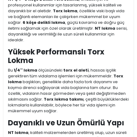
profesyonel kullanımlar için tasarlanmış, yüksek kaliteli ve
dayanıklı bir el aletidir.
Torx lokma
, özellikle viski başlı vida
ve bağlantı elemanları ile çalışırken mükemmel bir uyum
sağlar.
6 köşe delikli lokma
, güçlü kavrama ve doğru güç
iletimi sağlamak için özel olarak üretilmiştir.
NT lokma
serisi,
dayanıklılığı ve verimliliği ile uzun süreli kullanımlar için
idealdir.
Yüksek Performanslı Torx
Lokma
Bu
1/4'' lokma
ölçüsündeki
torx el aleti
, hassas işçilik
gerektiren tüm vidalama işlemleri için mükemmeldir.
Torx
lokma
başlıkları, genellikle daha fazla tork dayanımı ve
kayma direnci sağlayarak vida başlarına tam oturur. Bu
özellik, vidaların hasar görmeden veya şekil değiştirmeden
sıkılmasını sağlar.
Torx lokma takımı
, çeşitli büyüklüklerdeki
lokmalarla kullanılabilir, böylece her tür vida işlemi için
mükemmel uyum sağlar.
Dayanıklı ve Uzun Ömürlü Yapı
NT lokma
, kaliteli malzemelerden üretilmiş olup, uzun süreli