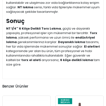
kullanılabilir ve ulaşılması zor vida bağlantılarına kolay erişim
sağlar.
NT lokma
serisi, farklı vida tipleriyle mükemmel uyum
sağlayacak şekilde tasarlanmıştır.
Sonuç
NT 1/4'' 6 Köşe Delikli Torx Lokma
, güçlü ve dayanıklı
yapısıyla, profesyonel işler için mükemmel bir tercihtir.
Torx
lokma
, yüksek performansı ve uzun ömrü ile
endüstriyel
lokma
gereksinimlerinizi karşılar.
Dayanıklı lokma
tasarımı,
her tür vida işleminde mükemmel sonuçlar sağlar.
El aletleri
kategorisinde yer alan bu ürün, tüm profesyonel ve hobi
kullanımlarında rahatlıkla kullanılabilir. Eğer güvenilir ve
kaliteli bir
torx el aleti
arıyorsanız,
6 köşe delikli lokma
tam
size göre.
Benzer Ürünler
KARGO
BEDAVA