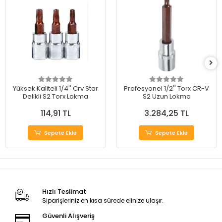
Yüksek Kaliteli 1/4'' Crv Star
Profesyonel 1/2'' Torx CR-V
Delikli S2 Torx Lokma
S2 Uzun Lokma
114,91 TL
3.284,25 TL
Sepete Ekle
Sepete Ekle
Hızlı Teslimat
Siparişleriniz en kısa sürede elinize ulaşır.
Güvenli Alışveriş