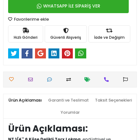
WHATSAPP İLE SİPARİŞ VER
Favorilerime ekle
Hızlı Gönderi
Güvenli Alışveriş
İade ve Değişim
Ürün Açıklaması
Garanti ve Teslimat
Taksit Seçenekleri
Yorumlar
Ürün Açıklaması:
NT 1/4'' 6 Köşe Delikli Torx Lokma
, endüstriyel ve