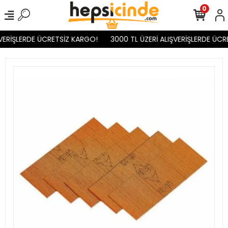
0
VERİŞLERDE ÜCRETSİZ KARGO!
3000 TL ÜZERİ ALIŞVERİŞLERDE ÜCR