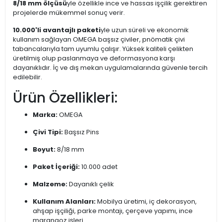
8/18 mm ölçüsü
yle özellikle ince ve hassas işçilik gerektiren
projelerde mükemmel sonuç verir.
10.000'li avantajlı paketi
yle uzun süreli ve ekonomik
kullanım sağlayan OMEGA başsız çiviler, pnömatik çivi
tabancalarıyla tam uyumlu çalışır. Yüksek kaliteli çelikten
üretilmiş olup paslanmaya ve deformasyona karşı
dayanıklıdır. İç ve dış mekan uygulamalarında güvenle tercih
edilebilir.
Ürün Özellikleri:
Marka:
OMEGA
Çivi Tipi:
Başsız Pins
Boyut:
8/18 mm
Paket İçeriği:
10.000 adet
Malzeme:
Dayanıklı çelik
Kullanım Alanları:
Mobilya üretimi, iç dekorasyon,
ahşap işçiliği, parke montajı, çerçeve yapımı, ince
marangoz işleri