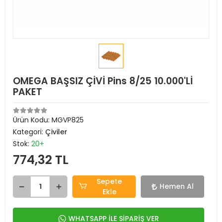
OMEGA BAŞSIZ ÇİVİ Pins 8/25 10.000'Lİ
PAKET
Ürün Kodu:
MGVP825
Kategori:
Çiviler
Stok:
20+
774,32 TL
Sepete
Hemen Al
Ekle
WHATSAPP İLE SİPARİŞ VER