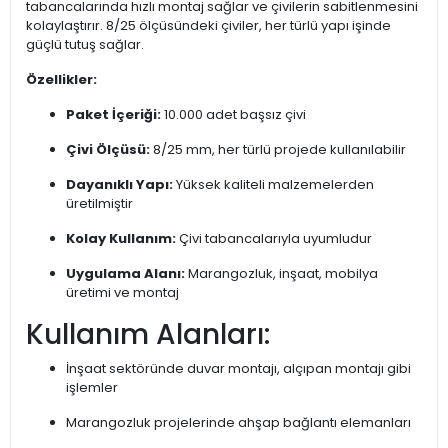
tabancalarında hızlı montaj sağlar ve çivilerin sabitlenmesini
kolaylaştırır. 8/25 ölçüsündeki çiviler, her türlü yapı işinde
güçlü tutuş sağlar.
Özellikler:
Paket İçeriği:
10.000 adet başsız çivi
Çivi Ölçüsü:
8/25 mm, her türlü projede kullanılabilir
Dayanıklı Yapı:
Yüksek kaliteli malzemelerden
üretilmiştir
Kolay Kullanım:
Çivi tabancalarıyla uyumludur
Uygulama Alanı:
Marangozluk, inşaat, mobilya
üretimi ve montaj
Kullanım Alanları:
İnşaat sektöründe duvar montajı, alçıpan montajı gibi
işlemler
Marangozluk projelerinde ahşap bağlantı elemanları