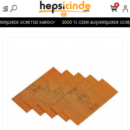
0
ERİŞLERDE ÜCRETSİZ KARGO!
3000 TL ÜZERİ ALIŞVERİŞLERDE ÜCRE