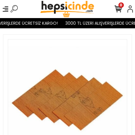
0
VERİŞLERDE ÜCRETSİZ KARGO!
3000 TL ÜZERİ ALIŞVERİŞLERDE ÜCR