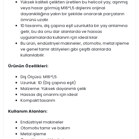
Yüksek kaliteli çelikten üretilen bu helicoil yay, aşınmış
veya hasar görmüş M16*1,5 dişlerini orijinal
dayanıklılığına yakın bir şekilde onararak parçaların
ömrünü uzatır.
1D tasarımı, diş çapına eşit uzunlukta bir yay anlamına
gelir, bu da onu dar alanlarda ve hassas
uygulamalarda kullanım için ideal kılar.
Bu ürün, endüstriyel makineler, otomotiv, metal işleme
ve genel tamir atölyeleri gibi çeşitli alanlarda
kullanılabilir.
Ürünün Özellikleri:
Diş Ölçüsü: M16*1,5
Uzunluk: 1D (Diş çapına eşit)
Malzeme: Yüksek dayanımlı çelik
Hassas diş onarımı için ideal
Kompakt tasarım
Kullanım Alanları:
Endüstriyel makineler
Otomotiv tamir ve bakım
Metal işleme