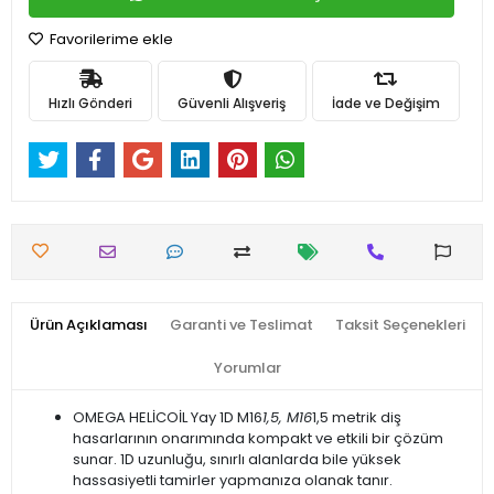
Favorilerime ekle
Hızlı Gönderi
Güvenli Alışveriş
İade ve Değişim
Ürün Açıklaması
Garanti ve Teslimat
Taksit Seçenekleri
Yorumlar
OMEGA HELİCOİL Yay 1D M16
1,5, M16
1,5 metrik diş
hasarlarının onarımında kompakt ve etkili bir çözüm
sunar. 1D uzunluğu, sınırlı alanlarda bile yüksek
hassasiyetli tamirler yapmanıza olanak tanır.