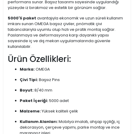
performans sunar. Başsız tasarımı sayesinde uygulandığı
yüzeyde iz bırakmaz ve estetik bir görünüm sağlar.
5000'li paket
avantajıyla ekonomik ve uzun süreli kullanım
imkanı sunan OMEGA başsız çiviler, pnömatik çivi
tabancalarıyla uyumlu olup hızlı ve pratik montaj sağlar.
Paslanmaya ve deformasyona karşı dayanıklı yapısı
sayesinde iç ve dış mekan uygulamalarında güvenle
kullanılabilir.
Ürün Özellikleri:
Marka:
OMEGA
Çivi Tipi:
Başsız Pins
Boyut:
8/40 mm
Paket İçeriği:
5000 adet
Malzeme:
Yüksek kaliteli çelik
Kullanım Alanları:
Mobilya imalatı, ahşap işçiliği, iç
dekorasyon, çerçeve yapımı, parke montajı ve ince
marangoz işleri