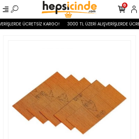
0
VERİŞLERDE ÜCRETSİZ KARGO!
3000 TL ÜZERİ ALIŞVERİŞLERDE ÜCR