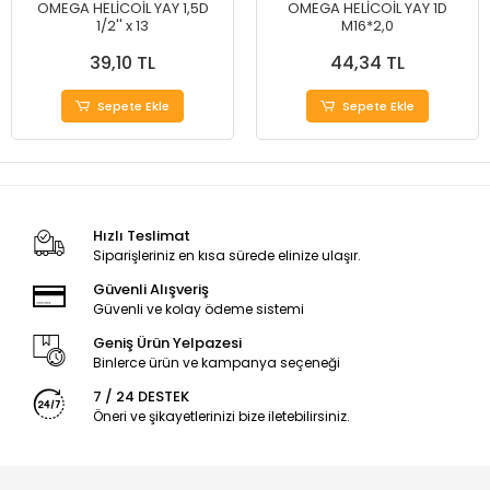
OMEGA HELİCOİL YAY 1,5D
OMEGA HELİCOİL YAY 1D
1/2'' x 13
M16*2,0
39,10 TL
44,34 TL
Sepete Ekle
Sepete Ekle
Hızlı Teslimat
Siparişleriniz en kısa sürede elinize ulaşır.
Güvenli Alışveriş
Güvenli ve kolay ödeme sistemi
Geniş Ürün Yelpazesi
Binlerce ürün ve kampanya seçeneği
7 / 24 DESTEK
Öneri ve şikayetlerinizi bize iletebilirsiniz.