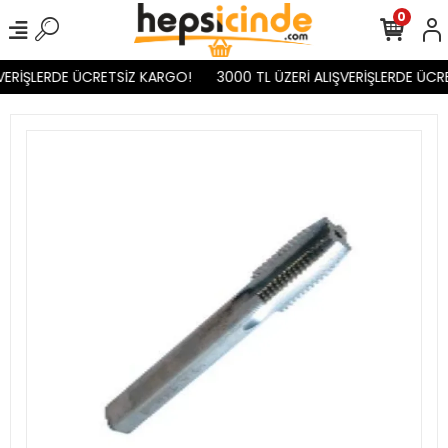
0
VERİŞLERDE ÜCRETSİZ KARGO!
3000 TL ÜZERİ ALIŞVERİŞLERDE ÜCR