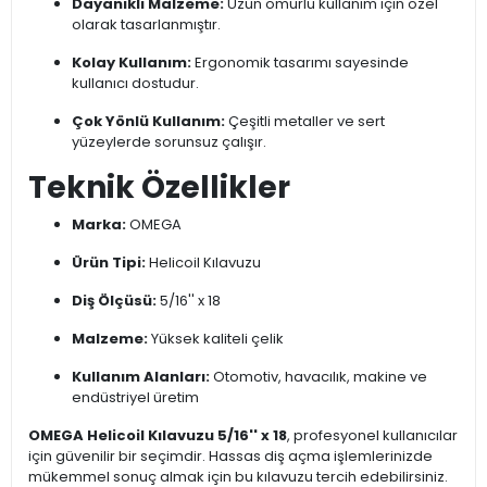
Dayanıklı Malzeme:
Uzun ömürlü kullanım için özel
olarak tasarlanmıştır.
Kolay Kullanım:
Ergonomik tasarımı sayesinde
kullanıcı dostudur.
Çok Yönlü Kullanım:
Çeşitli metaller ve sert
yüzeylerde sorunsuz çalışır.
Teknik Özellikler
Marka:
OMEGA
Ürün Tipi:
Helicoil Kılavuzu
Diş Ölçüsü:
5/16'' x 18
Malzeme:
Yüksek kaliteli çelik
Kullanım Alanları:
Otomotiv, havacılık, makine ve
endüstriyel üretim
OMEGA Helicoil Kılavuzu 5/16'' x 18
, profesyonel kullanıcılar
için güvenilir bir seçimdir. Hassas diş açma işlemlerinizde
mükemmel sonuç almak için bu kılavuzu tercih edebilirsiniz.