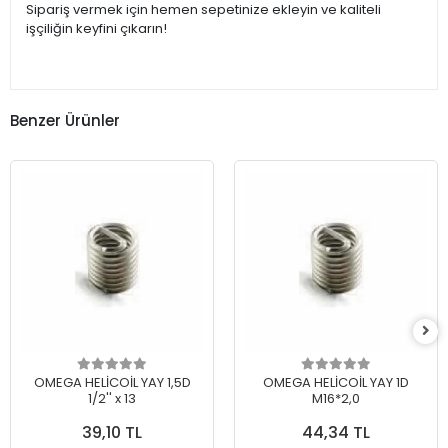
Sipariş vermek için hemen sepetinize ekleyin ve kaliteli
işçiliğin keyfini çıkarın!
Benzer Ürünler
OMEGA HELİCOİL YAY 1,5D
OMEGA HELİCOİL YAY 1D
1/2'' x 13
M16*2,0
39,10 TL
44,34 TL