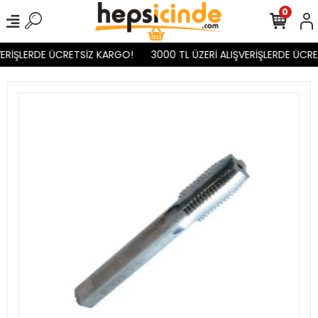
0
ERİŞLERDE ÜCRETSİZ KARGO!
3000 TL ÜZERİ ALIŞVERİŞLERDE ÜCRE