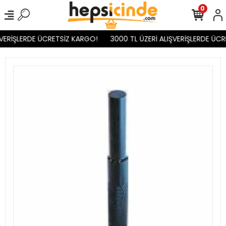
0
VERİŞLERDE ÜCRETSİZ KARGO!
3000 TL ÜZERİ ALIŞVERİŞLERDE ÜCR