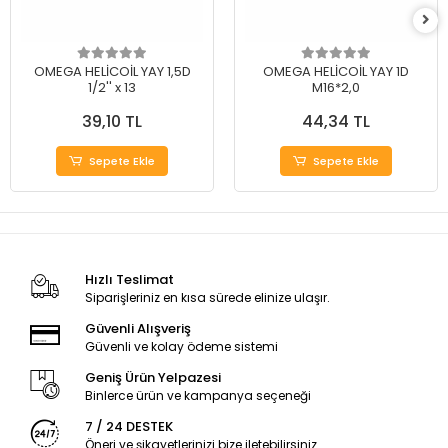
OMEGA HELİCOİL YAY 1,5D
OMEGA HELİCOİL YAY 1D
1/2'' x 13
M16*2,0
39,10 TL
44,34 TL
Sepete Ekle
Sepete Ekle
Hızlı Teslimat
Siparişleriniz en kısa sürede elinize ulaşır.
Güvenli Alışveriş
Güvenli ve kolay ödeme sistemi
Geniş Ürün Yelpazesi
Binlerce ürün ve kampanya seçeneği
7 / 24 DESTEK
Öneri ve şikayetlerinizi bize iletebilirsiniz.