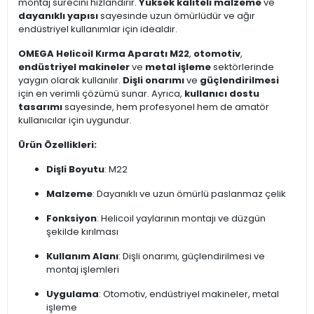
montaj sürecini hızlandırır.
Yüksek kaliteli malzeme
ve
dayanıklı yapısı
sayesinde uzun ömürlüdür ve ağır
endüstriyel kullanımlar için idealdir.
OMEGA Helicoil Kırma Aparatı M22
,
otomotiv
,
endüstriyel makineler
ve
metal işleme
sektörlerinde
yaygın olarak kullanılır.
Dişli onarımı
ve
güçlendirilmesi
için en verimli çözümü sunar. Ayrıca,
kullanıcı dostu
tasarımı
sayesinde, hem profesyonel hem de amatör
kullanıcılar için uygundur.
Ürün Özellikleri:
Dişli Boyutu
: M22
Malzeme
: Dayanıklı ve uzun ömürlü paslanmaz çelik
Fonksiyon
: Helicoil yaylarının montajı ve düzgün
şekilde kırılması
Kullanım Alanı
: Dişli onarımı, güçlendirilmesi ve
montaj işlemleri
Uygulama
: Otomotiv, endüstriyel makineler, metal
işleme