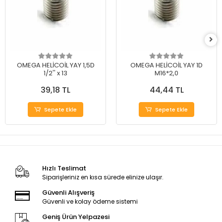
OMEGA HELİCOİL YAY 1,5D
OMEGA HELİCOİL YAY 1D
1/2'' x 13
M16*2,0
39,18 TL
44,44 TL
Sepete Ekle
Sepete Ekle
Hızlı Teslimat
Siparişleriniz en kısa sürede elinize ulaşır.
Güvenli Alışveriş
Güvenli ve kolay ödeme sistemi
Geniş Ürün Yelpazesi