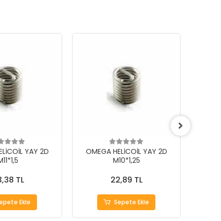
LİCOİL YAY 2D
OMEGA HELİCOİL YAY 2D
OMEG
M11*1,5
M10*1,25
,38 TL
22,89 TL
epete Ekle
Sepete Ekle