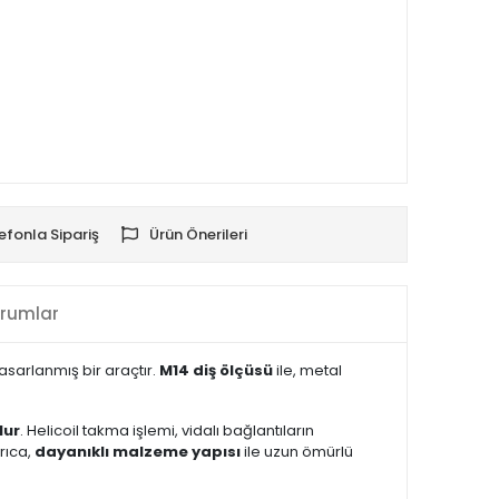
efonla Sipariş
Ürün Önerileri
rumlar
tasarlanmış bir araçtır.
M14 diş ölçüsü
ile, metal
lur
. Helicoil takma işlemi, vidalı bağlantıların
rıca,
dayanıklı malzeme yapısı
ile uzun ömürlü