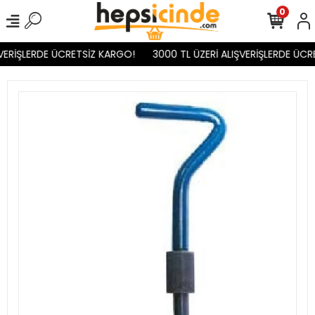
0
VERİŞLERDE ÜCRETSİZ KARGO!
3000 TL ÜZERİ ALIŞVERİŞLERDE ÜCR