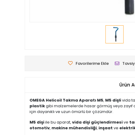
Favorilerime Ekle
Tavsiy
Ürün A
OMEGA Helicoil Takma Aparatı M5
,
M5 dişli
vida ta
plastik
gibi malzemelerde hasar görmüş veya zayıf olan v
için dayanıklı ve uzun ömürlü bir çözümdür.
M5 dişi
ile bu aparat,
vida dişi güçlendirmesi
ve
ta
otomotiv
,
makine mühendisliği
,
inşaat
ve
elektri