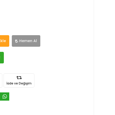
Ekle
Hemen Al
R
İade ve Değişim