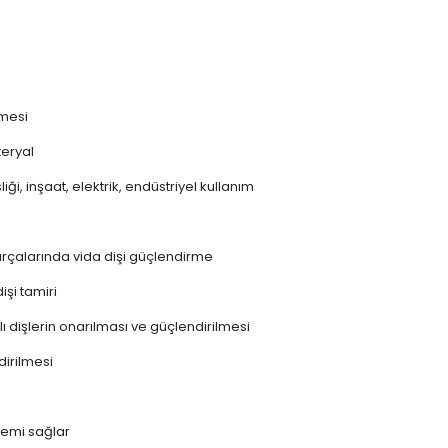
lmesi
teryal
i, inşaat, elektrik, endüstriyel kullanım
arçalarında vida dişi güçlendirme
işi tamiri
ı dişlerin onarılması ve güçlendirilmesi
dirilmesi
şlemi sağlar