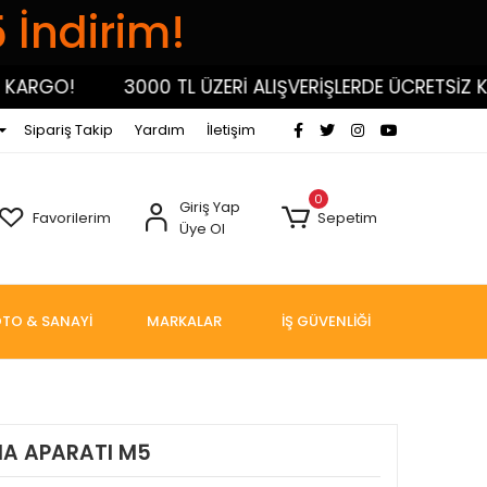
5 İndirim!
GO!
3000 TL ÜZERİ ALIŞVERİŞLERDE ÜCRETSİZ KARG
Sipariş Takip
Yardım
İletişim
0
Giriş Yap
Favorilerim
Sepetim
Üye Ol
TO & SANAYİ
MARKALAR
İŞ GÜVENLİĞİ
MA APARATI M5