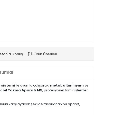
efonla Sipariş
Ürün Önerileri
rumlar
y sistemi
ile uyumlu çalışarak,
metal
,
alüminyum
ve
coil Takma Aparatı M5
, profesyonel tamir işlemleri
erini karşılayacak şekilde tasarlanan bu aparat,