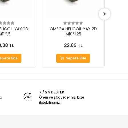
LİCOİL YAY 2D
OMEGA HELİCOİL YAY 2D
OMEG
M11*1,5
M10*1,25
,38 TL
22,89 TL
epete Ekle
Sepete Ekle
7 / 24 DESTEK
ya
Öneri ve şikayetlerinizi bize
iletebilirsiniz.