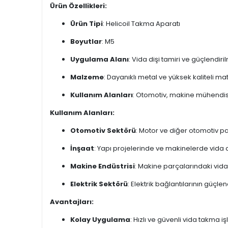
Ürün Özellikleri:
Ürün Tipi
: Helicoil Takma Aparatı
Boyutlar
: M5
Uygulama Alanı
: Vida dişi tamiri ve güçlendiri
Malzeme
: Dayanıklı metal ve yüksek kaliteli ma
Kullanım Alanları
: Otomotiv, makine mühendisliğ
Kullanım Alanları:
Otomotiv Sektörü
: Motor ve diğer otomotiv p
İnşaat
: Yapı projelerinde ve makinelerde vida d
Makine Endüstrisi
: Makine parçalarındaki vidal
Elektrik Sektörü
: Elektrik bağlantılarının güçlen
Avantajları:
Kolay Uygulama
: Hızlı ve güvenli vida takma i