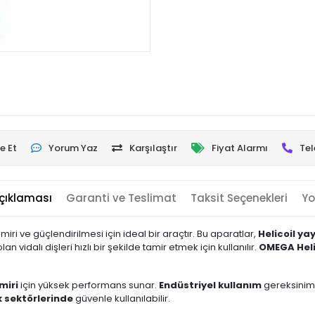
e Et
Yorum Yaz
Karşılaştır
Fiyat Alarmı
Tel
çıklaması
Garanti ve Teslimat
Taksit Seçenekleri
Yo
miri ve güçlendirilmesi için ideal bir araçtır. Bu aparatlar,
Helicoil ya
idalı dişleri hızlı bir şekilde tamir etmek için kullanılır.
OMEGA Heli
miri
için yüksek performans sunar.
Endüstriyel kullanım
gereksiniml
k sektörlerinde
güvenle kullanılabilir.