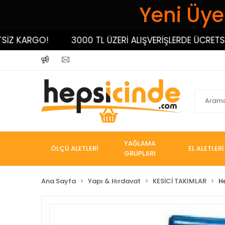
Yeni Üyel
KARGO!
3000 TL ÜZERİ ALIŞVERİŞLERDE ÜCRETSİZ K
YAĞLAMA
ÖLÇÜ ALETLERİ
EL ALETLERİ
GRUPLARI
Ana Sayfa
Yapı & Hırdavat
KESİCİ TAKIMLAR
H