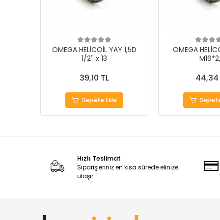
OMEGA HELİCOİL YAY 1,5D
OMEGA HELİCO
1/2'' x 13
M16*2
39,10 TL
44,34
Sepete Ekle
Sepete
Hızlı Teslimat
Siparişleriniz en kısa sürede elinize
ulaşır.