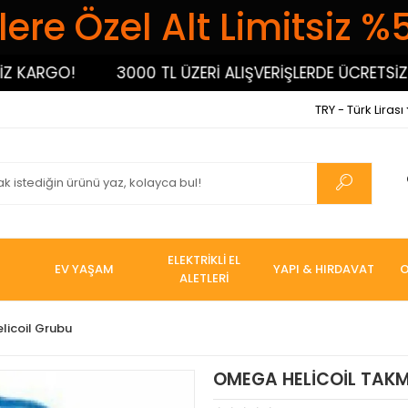
ere Özel Alt Limitsiz %
ARGO!
3000 TL ÜZERİ ALIŞVERİŞLERDE ÜCRETSİZ KAR
TRY - Türk Lirası
ELEKTRİKLİ EL
EV YAŞAM
YAPI & HIRDAVAT
O
ALETLERİ
elicoil Grubu
OMEGA HELİCOİL TAK