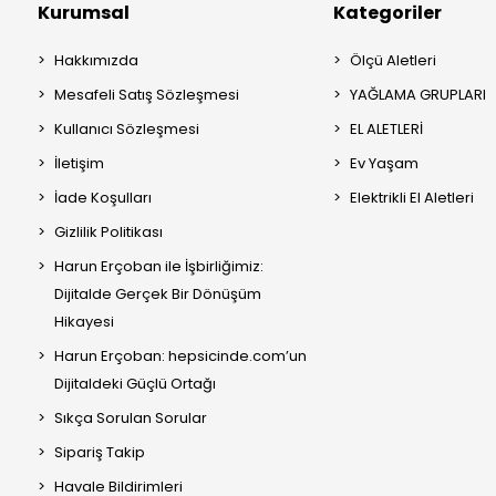
Kurumsal
Kategoriler
Hakkımızda
Ölçü Aletleri
Mesafeli Satış Sözleşmesi
YAĞLAMA GRUPLARI
Kullanıcı Sözleşmesi
EL ALETLERİ
İletişim
Ev Yaşam
İade Koşulları
Elektrikli El Aletleri
Gizlilik Politikası
Harun Erçoban ile İşbirliğimiz:
Dijitalde Gerçek Bir Dönüşüm
Hikayesi
Harun Erçoban: hepsicinde.com’un
Dijitaldeki Güçlü Ortağı
Sıkça Sorulan Sorular
Sipariş Takip
Havale Bildirimleri