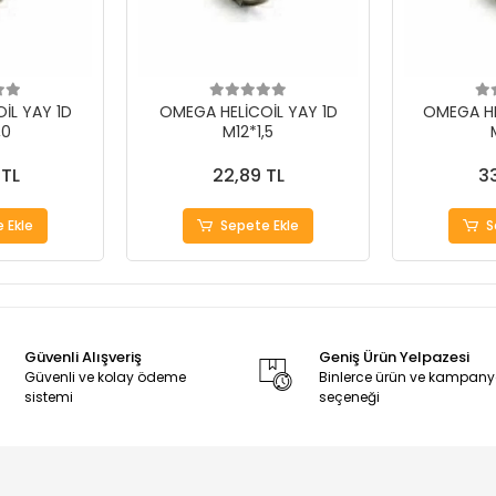
İL YAY 1D
OMEGA HELİCOİL YAY 1D
OMEGA HE
,0
M12*1,5
 TL
22,89 TL
33
 Ekle
Sepete Ekle
S
Güvenli Alışveriş
Geniş Ürün Yelpazesi
Güvenli ve kolay ödeme
Binlerce ürün ve kampan
sistemi
seçeneği