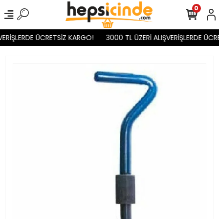
0
VERİŞLERDE ÜCRETSİZ KARGO!
3000 TL ÜZERİ ALIŞVERİŞLERDE ÜCR