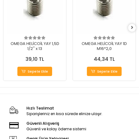
OMEGA HELİCOİL YAY 1,5D
OMEGA HELİCOİL YAY 1D
1/2'' x 13
M16*2,0
39,10 TL
44,34 TL
Sepete Ekle
Sepete Ekle
Hızlı Teslimat
Siparişleriniz en kısa sürede elinize ulaşır.
Güvenli Alışveriş
Güvenli ve kolay ödeme sistemi
Geniş Ürün Yelpazesi