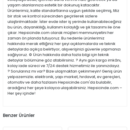
yaşam alanlarınıza estetik bir dokunuş katacaktır.
Ürünlerimiz, kalite standartlarına uygun şekilde seçilmiş, titiz
bir stok ve kontrol sürecinden geçirilerek sizlere
ulaştırılmaktadır. İster evde ister iş yerinde kullanabileceğiniz
bu ürün, dayanıklılığı, kullanım kolaylığı ve şık tasarımı ile öne
çıkar. Hepsicinde.com olarak müşteri memnuniyetini her
zaman ön planda tutuyoruz. Bu nedenle ürünlerimiz
hakkında merak ettiğiniz her şeyi açıklamalarda ve teknik
detaylarda açıkça belirtiyor, alışverişinizi güvenle yapmanızı
sağlıyoruz. ⚙️ Ürün hakkında daha fazla bilgi için teknik
detaylar bölümüne göz atabilirsiniz. ? Aynı gün kargo imkânı,
kolay iade süreci ve 7/24 destek hizmetimiz ile yanınızdayız.
? Sorularınız mı var? Bize ulaşmaktan çekinmeyin! Geniş ürün
yelpazemizle; elektronik, yapı market, hırdavat, ev gereçleri,
otomotiv ve daha fazlasını Hepsicinde.com'da bulabilir,
aradığınız her şeye kolayca ulaşabilirsiniz. Hepsicinde.com –
Her şey içinde!
Benzer Ürünler