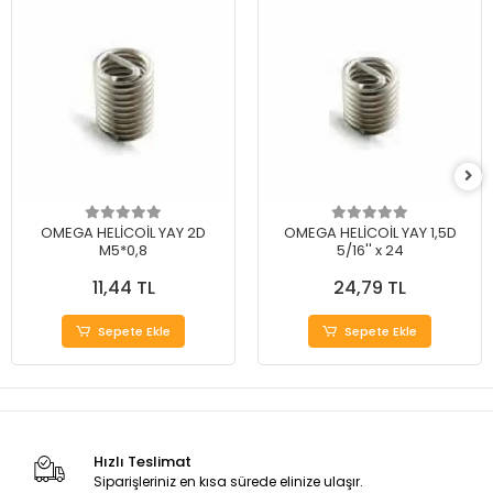
OMEGA HELİCOİL YAY 2D
OMEGA HELİCOİL YAY 1,5D
M5*0,8
5/16'' x 24
11,44 TL
24,79 TL
Sepete Ekle
Sepete Ekle
Hızlı Teslimat
Siparişleriniz en kısa sürede elinize ulaşır.