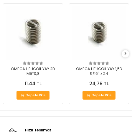
OMEGA HELİCOİL YAY 2D
OMEGA HELİCOİL YAY 1,5D
M5*0,8
5/16'' x 24
11,44 TL
24,78 TL
Sepete Ekle
Sepete Ekle
Hızlı Teslimat