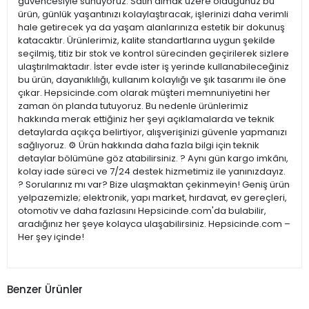
güvencesiyle sunuyoruz. Satın almak üzere olduğunuz bu
ürün, günlük yaşantınızı kolaylaştıracak, işlerinizi daha verimli
hale getirecek ya da yaşam alanlarınıza estetik bir dokunuş
katacaktır. Ürünlerimiz, kalite standartlarına uygun şekilde
seçilmiş, titiz bir stok ve kontrol sürecinden geçirilerek sizlere
ulaştırılmaktadır. İster evde ister iş yerinde kullanabileceğiniz
bu ürün, dayanıklılığı, kullanım kolaylığı ve şık tasarımı ile öne
çıkar. Hepsicinde.com olarak müşteri memnuniyetini her
zaman ön planda tutuyoruz. Bu nedenle ürünlerimiz
hakkında merak ettiğiniz her şeyi açıklamalarda ve teknik
detaylarda açıkça belirtiyor, alışverişinizi güvenle yapmanızı
sağlıyoruz. ⚙️ Ürün hakkında daha fazla bilgi için teknik
detaylar bölümüne göz atabilirsiniz. ? Aynı gün kargo imkânı,
kolay iade süreci ve 7/24 destek hizmetimiz ile yanınızdayız.
? Sorularınız mı var? Bize ulaşmaktan çekinmeyin! Geniş ürün
yelpazemizle; elektronik, yapı market, hırdavat, ev gereçleri,
otomotiv ve daha fazlasını Hepsicinde.com'da bulabilir,
aradığınız her şeye kolayca ulaşabilirsiniz. Hepsicinde.com –
Her şey içinde!
Benzer Ürünler