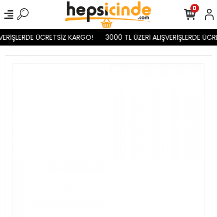
0
VERİŞLERDE ÜCRETSİZ KARGO!
3000 TL ÜZERİ ALIŞVERİŞLERDE ÜCR