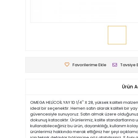
Favorilerime Ekle
Tavsiye 
Ürün A
OMEGA HELİCOİL YAY 1D 1/4'' X 28, yüksek kaliteli malze
ideal bir seçenektir. Hemen satın alarak kaliteli bir ya
güvencesiyle sunuyoruz. Satın almak üzere olduğunuz bu
dokunuş katacaktır. Ürünlerimiz, kalite standartlarına uy
kullanabileceğiniz bu ürün, dayanıklılığı, kullanım ko
ürünlerimiz hakkında merak ettiğiniz her şeyi açıklamal
için teknik detaylar bölümüne göz atabilirsiniz. ? Aynı