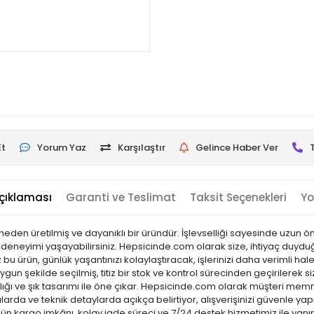
Et
Yorum Yaz
Karşılaştır
Gelince Haber Ver
çıklaması
Garanti ve Teslimat
Taksit Seçenekleri
Yo
meden üretilmiş ve dayanıklı bir üründür. İşlevselliği sayesinde uzun 
y deneyimi yaşayabilirsiniz. Hepsicinde.com olarak size, ihtiyaç duyduğun
 ürün, günlük yaşantınızı kolaylaştıracak, işlerinizi daha verimli hale
gun şekilde seçilmiş, titiz bir stok ve kontrol sürecinden geçirilerek siz
laylığı ve şık tasarımı ile öne çıkar. Hepsicinde.com olarak müşteri m
arda ve teknik detaylarda açıkça belirtiyor, alışverişinizi güvenle yap
 gün kargo imkânı, kolay iade süreci ve 7/24 destek hizmetimiz ile yanı