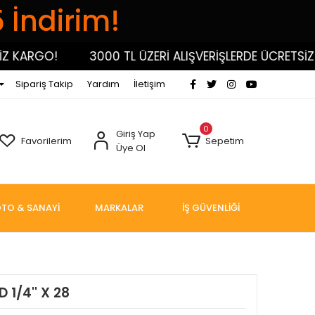
5 İndirim!
KARGO!
3000 TL ÜZERİ ALIŞVERİŞLERDE ÜCRETSİZ KA
Sipariş Takip
Yardım
İletişim
0
Giriş Yap
Favorilerim
Sepetim
Üye Ol
TO & SANAYİ
MARKALAR
İŞ GÜVENLİĞİ
 1/4'' X 28