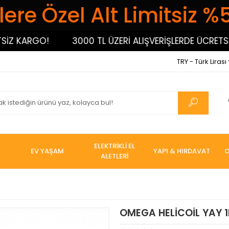
ere Özel Alt Limitsiz %
 KARGO!
3000 TL ÜZERİ ALIŞVERİŞLERDE ÜCRETSİZ 
TRY - Türk Lirası
ELEKTRİKLİ EL
EV YAŞAM
YAPI & HIRDAVAT
O
ALETLERİ
OMEGA HELİCOİL YAY 1D