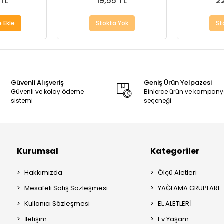
 TL
19,55 TL
22
 Ekle
Stokta Yok
St
Güvenli Alışveriş
Geniş Ürün Yelpazesi
Güvenli ve kolay ödeme
Binlerce ürün ve kampan
sistemi
seçeneği
Kurumsal
Kategoriler
Hakkımızda
Ölçü Aletleri
Mesafeli Satış Sözleşmesi
YAĞLAMA GRUPLARI
Kullanıcı Sözleşmesi
EL ALETLERİ
İletişim
Ev Yaşam