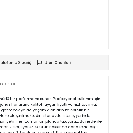
Telefonla Sipariş
Ürün Önerileri
rumlar
ömürlü bir performans sunar. Profesyonel kullanım için
uz her ürünü kaliteli, uygun fiyatlı ve hızlı teslimat
 getirecek ya da yaşam alanlarınıza estetik bir
lere ulaştırılmaktadır. İster evde ister iş yerinde
emnuniyetini her zaman ön planda tutuyoruz. Bu nedenle
manızı sağlıyoruz. ⚙️ Ürün hakkında daha fazla bilgi
nızdayız. ? Sorularınız mı var? Bize ulaşmaktan