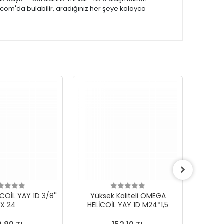
.com'da bulabilir, aradığınız her şeye kolayca
OİL YAY 1D 3/8''
Yüksek Kaliteli OMEGA
Yük
X 24
HELİCOİL YAY 1D M24*1,5