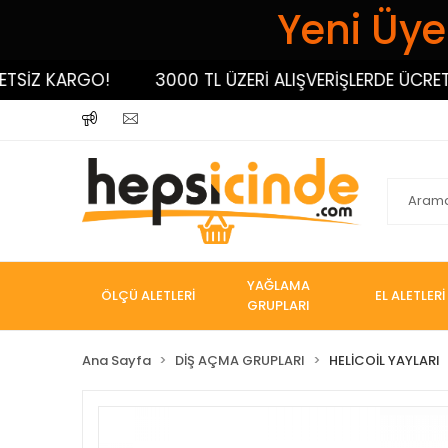
Yeni Üyel
İZ KARGO!
3000 TL ÜZERİ ALIŞVERİŞLERDE ÜCRETSİZ
YAĞLAMA
ÖLÇÜ ALETLERİ
EL ALETLERİ
GRUPLARI
Ana Sayfa
DİŞ AÇMA GRUPLARI
HELİCOİL YAYLARI