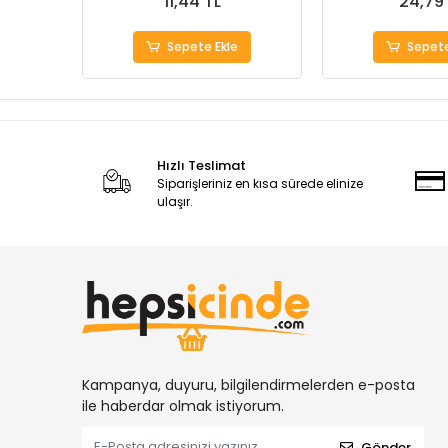
11,44 TL
24,79
Sepete Ekle
Sepete
Hızlı Teslimat
Siparişleriniz en kısa sürede elinize
ulaşır.
Kampanya, duyuru, bilgilendirmelerden e-posta
ile haberdar olmak istiyorum.
Gönder