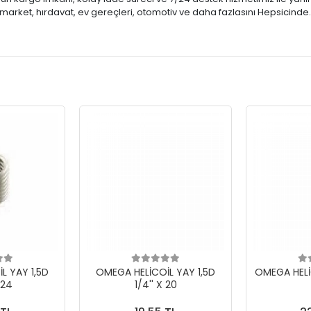
market, hırdavat, ev gereçleri, otomotiv ve daha fazlasını Hepsicinde
L YAY 1,5D
OMEGA HELİCOİL YAY 1,5D
OMEGA HELİC
 24
1/4'' X 20