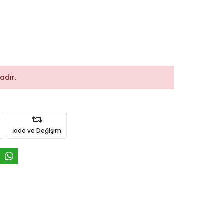
adır.
İade ve Değişim