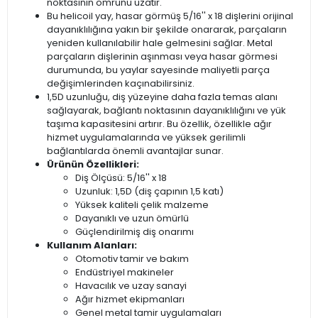
noktasının ömrünü uzatır.
Bu helicoil yay, hasar görmüş 5/16'' x 18 dişlerini orijinal
dayanıklılığına yakın bir şekilde onararak, parçaların
yeniden kullanılabilir hale gelmesini sağlar. Metal
parçaların dişlerinin aşınması veya hasar görmesi
durumunda, bu yaylar sayesinde maliyetli parça
değişimlerinden kaçınabilirsiniz.
1,5D uzunluğu, diş yüzeyine daha fazla temas alanı
sağlayarak, bağlantı noktasının dayanıklılığını ve yük
taşıma kapasitesini artırır. Bu özellik, özellikle ağır
hizmet uygulamalarında ve yüksek gerilimli
bağlantılarda önemli avantajlar sunar.
Ürünün Özellikleri:
Diş Ölçüsü: 5/16'' x 18
Uzunluk: 1,5D (diş çapının 1,5 katı)
Yüksek kaliteli çelik malzeme
Dayanıklı ve uzun ömürlü
Güçlendirilmiş diş onarımı
Kullanım Alanları:
Otomotiv tamir ve bakım
Endüstriyel makineler
Havacılık ve uzay sanayi
Ağır hizmet ekipmanları
Genel metal tamir uygulamaları