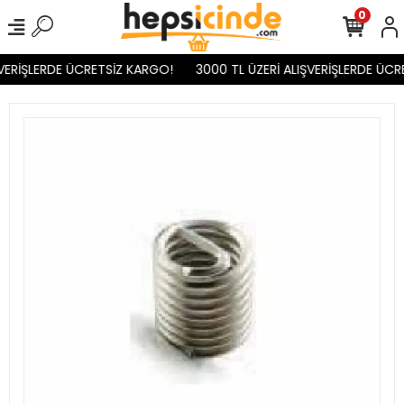
0
VERİŞLERDE ÜCRETSİZ KARGO!
3000 TL ÜZERİ ALIŞVERİŞLERDE ÜCR