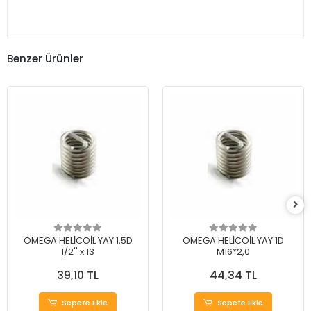
Benzer Ürünler
OMEGA HELİCOİL YAY 1,5D
OMEGA HELİCOİL YAY 1D
1/2'' x 13
M16*2,0
39,10 TL
44,34 TL
Sepete Ekle
Sepete Ekle