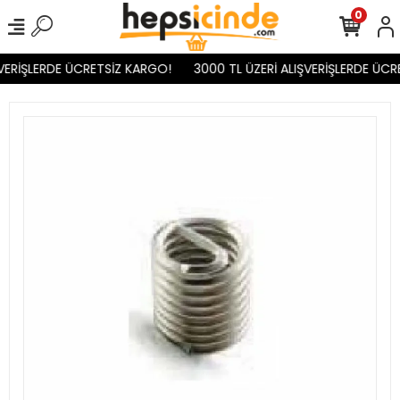
0
VERİŞLERDE ÜCRETSİZ KARGO!
3000 TL ÜZERİ ALIŞVERİŞLERDE ÜCR