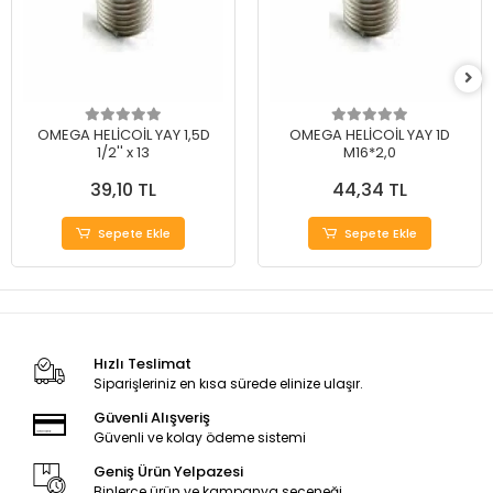
OMEGA HELİCOİL YAY 1,5D
OMEGA HELİCOİL YAY 1D
1/2'' x 13
M16*2,0
39,10 TL
44,34 TL
Sepete Ekle
Sepete Ekle
Hızlı Teslimat
Siparişleriniz en kısa sürede elinize ulaşır.
Güvenli Alışveriş
Güvenli ve kolay ödeme sistemi
Geniş Ürün Yelpazesi
Binlerce ürün ve kampanya seçeneği