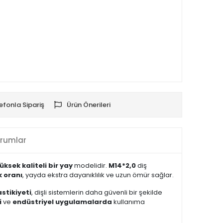
efonla Sipariş
Ürün Önerileri
rumlar
üksek kaliteli bir yay
modelidir.
M14*2,0
diş
k oranı
, yayda ekstra dayanıklılık ve uzun ömür sağlar.
stikiyeti
, dişli sistemlerin daha güvenli bir şekilde
i
ve
endüstriyel uygulamalarda
kullanıma