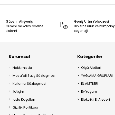
Güvenli Alışveriş
Geniş Ürün Yelpazesi
Güvenli ve kolay ödeme
Binlerce ürün ve kampan
sistemi
seçeneği
Kurumsal
Kategoriler
Hakkımızda
Ölçü Aletleri
Mesafeli Satış Sözleşmesi
YAĞLAMA GRUPLARI
Kullanıcı Sözleşmesi
EL ALETLERİ
İletişim
Ev Yaşam
İade Koşulları
Elektrikli El Aletleri
Gizlilik Politikası