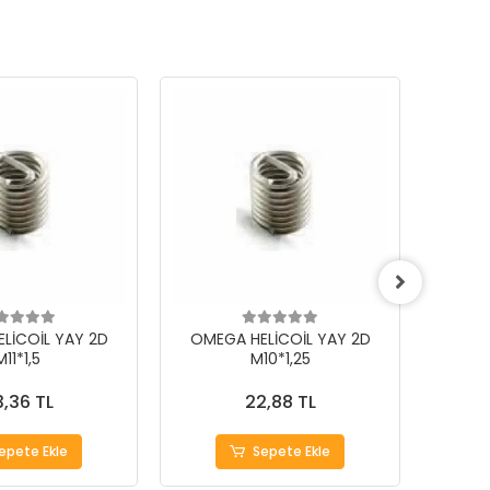
LİCOİL YAY 2D
OMEGA HELİCOİL YAY 2D
OMEG
M11*1,5
M10*1,25
,36 TL
22,88 TL
epete Ekle
Sepete Ekle