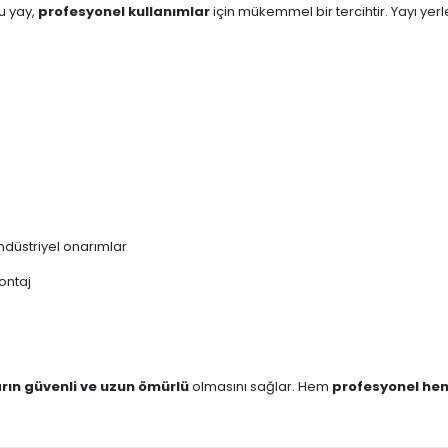
bu yay,
profesyonel kullanımlar
için mükemmel bir tercihtir. Yayı yerl
düstriyel onarımlar
ontaj
arın güvenli ve uzun ömürlü
olmasını sağlar. Hem
profesyonel hem