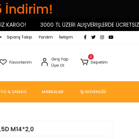
5 İndirim!
KARGO!
3000 TL ÜZERİ ALIŞVERİŞLERDE ÜCRETSİZ KA
Sipariş Takip
Yardım
İletişim
0
Giriş Yap
Favorilerim
Sepetim
Üye Ol
TO & SANAYİ
MARKALAR
İŞ GÜVENLİĞİ
,5D M14*2,0