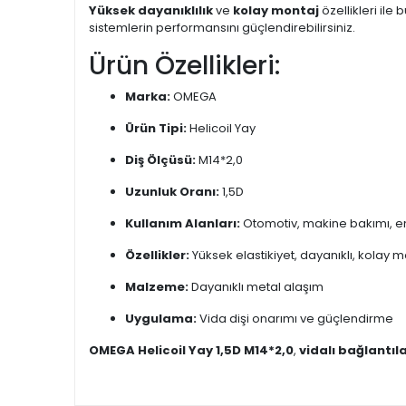
Yüksek dayanıklılık
ve
kolay montaj
özellikleri ile 
sistemlerin performansını güçlendirebilirsiniz.
Ürün Özellikleri:
Marka:
OMEGA
Ürün Tipi:
Helicoil Yay
Diş Ölçüsü:
M14*2,0
Uzunluk Oranı:
1,5D
Kullanım Alanları:
Otomotiv, makine bakımı, en
Özellikler:
Yüksek elastikiyet, dayanıklı, kolay m
Malzeme:
Dayanıklı metal alaşım
Uygulama:
Vida dişi onarımı ve güçlendirme
OMEGA Helicoil Yay 1,5D M14*2,0
,
vidalı bağlantıl