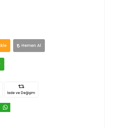
Ekle
Hemen Al
R
İade ve Değişim