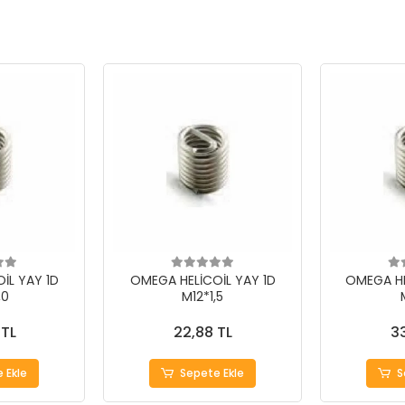
İL YAY 1D
OMEGA HELİCOİL YAY 1D
OMEGA HE
,0
M12*1,5
 TL
22,88 TL
33
 Ekle
Sepete Ekle
S