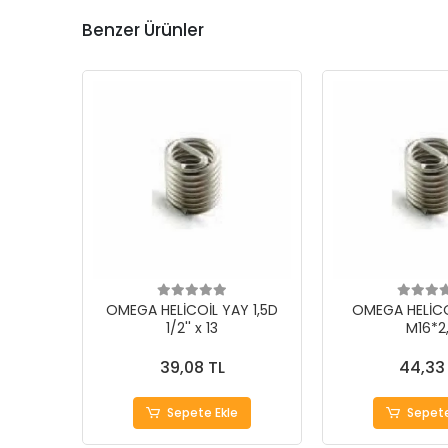
Benzer Ürünler
OMEGA HELİCOİL YAY 1,5D
OMEGA HELİCO
1/2'' x 13
M16*2
39,08 TL
44,33
Sepete Ekle
Sepete