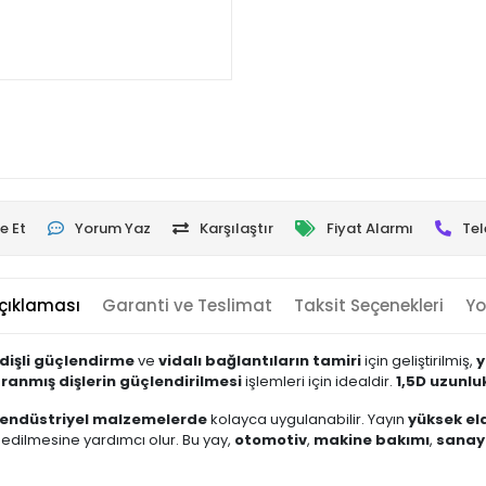
e Et
Yorum Yaz
Karşılaştır
Fiyat Alarmı
Tel
çıklaması
Garanti ve Teslimat
Taksit Seçenekleri
Yo
dişli güçlendirme
ve
vidalı bağlantıların tamiri
için geliştirilmiş,
y
pranmış dişlerin güçlendirilmesi
işlemleri için idealdir.
1,5D uzunlu
 endüstriyel malzemelerde
kolayca uygulanabilir. Yayın
yüksek ela
edilmesine yardımcı olur. Bu yay,
otomotiv
,
makine bakımı
,
sanay