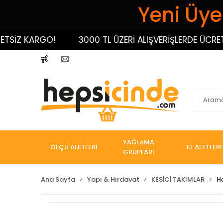
Yeni Üyel
İZ KARGO!
3000 TL ÜZERİ ALIŞVERİŞLERDE ÜCRETSİZ
YAĞLAMA
ÖLÇÜ ALETLERİ
EL ALETLERİ
GRUPLARI
Ana Sayfa
Yapı & Hırdavat
KESİCİ TAKIMLAR
H