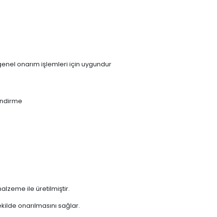
genel onarım işlemleri için uygundur
endirme
zeme ile üretilmiştir.
 şekilde onarılmasını sağlar.