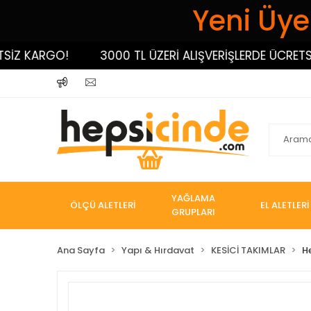
Yeni Üyel
 KARGO!
3000 TL ÜZERİ ALIŞVERİŞLERDE ÜCRETSİZ K
YAĞLAMA
ÖLÇÜ ALETLERİ
EL ALETLERİ
GRUPLARI
Ana Sayfa
Yapı & Hırdavat
KESİCİ TAKIMLAR
H