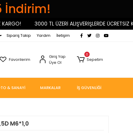
5 İndirim!
RGO!
3000 TL ÜZERİ ALIŞVERİŞLERDE ÜCRETSİZ KARG
Sipariş Takip
Yardım
İletişim
0
Giriş Yap
Favorilerim
Sepetim
Üye Ol
TO & SANAYİ
MARKALAR
İŞ GÜVENLİĞİ
,5D M6*1,0