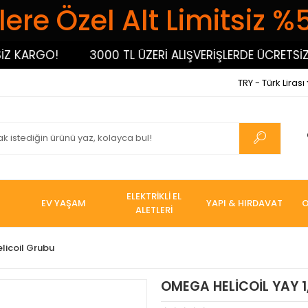
ere Özel Alt Limitsiz %
ARGO!
3000 TL ÜZERİ ALIŞVERİŞLERDE ÜCRETSİZ KA
TRY - Türk Lirası
ELEKTRİKLİ EL
EV YAŞAM
YAPI & HIRDAVAT
O
ALETLERİ
elicoil Grubu
OMEGA HELİCOİL YAY 1