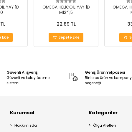
İL YAY 1D
OMEGA HELİCOİL YAY 1D
OMEGA HE
,0
M12*1,5
 TL
22,89 TL
33
 Ekle
Sepete Ekle
S
Güvenli Alışveriş
Geniş Ürün Yelpazesi
Güvenli ve kolay ödeme
Binlerce ürün ve kampan
sistemi
seçeneği
Kurumsal
Kategoriler
Hakkımızda
Ölçü Aletleri