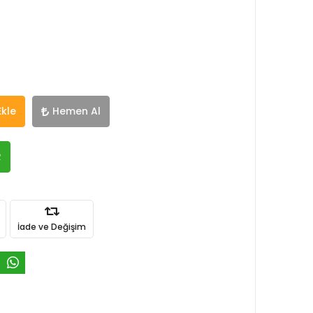
Ekle
Hemen Al
R
İade ve Değişim