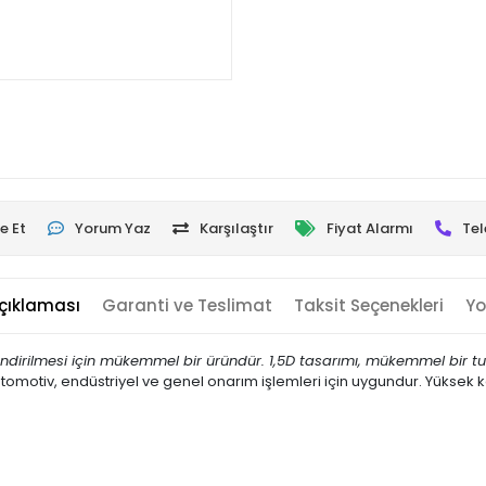
e Et
Yorum Yaz
Karşılaştır
Fiyat Alarmı
Tel
çıklaması
Garanti ve Teslimat
Taksit Seçenekleri
Yo
çlendirilmesi için mükemmel bir üründür. 1,5D tasarımı, mükemmel bir 
otomotiv, endüstriyel ve genel onarım işlemleri için uygundur. Yüksek 