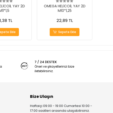
LİCOİL YAY 2D
OMEGA HELİCOİL YAY 2D
OMEG
M11*1,5
M10*1,25
,38 TL
22,89 TL
epete Ekle
Sepete Ekle
7 / 24 DESTEK
ya
Öneri ve şikayetlerinizi bize
iletebilirsiniz.
Bize Ulaşın
Haftaiçi 09:00 - 19:00 Cumartesi 10:00 -
17:00 saatleri arasında ulaşabilirsiniz.