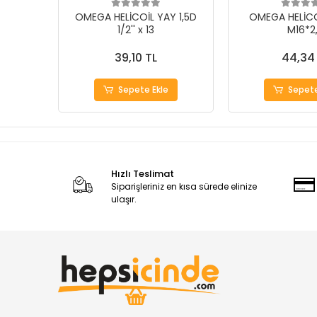
OMEGA HELİCOİL YAY 1,5D
OMEGA HELİCO
1/2'' x 13
M16*2
39,10 TL
44,34
Sepete Ekle
Sepete
Hızlı Teslimat
Siparişleriniz en kısa sürede elinize
ulaşır.