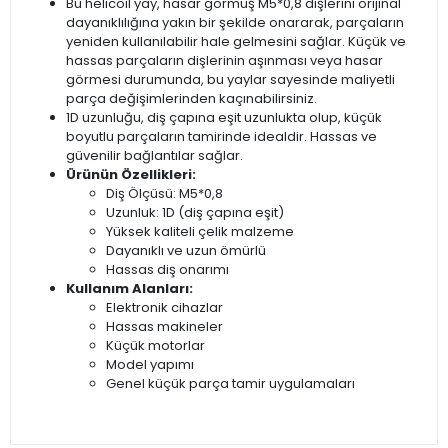
Bu helicoil yay, hasar görmüş M5*0,8 dişlerini orijinal
dayanıklılığına yakın bir şekilde onararak, parçaların
yeniden kullanılabilir hale gelmesini sağlar. Küçük ve
hassas parçaların dişlerinin aşınması veya hasar
görmesi durumunda, bu yaylar sayesinde maliyetli
parça değişimlerinden kaçınabilirsiniz.
1D uzunluğu, diş çapına eşit uzunlukta olup, küçük
boyutlu parçaların tamirinde idealdir. Hassas ve
güvenilir bağlantılar sağlar.
Ürünün Özellikleri:
Diş Ölçüsü: M5*0,8
Uzunluk: 1D (diş çapına eşit)
Yüksek kaliteli çelik malzeme
Dayanıklı ve uzun ömürlü
Hassas diş onarımı
Kullanım Alanları:
Elektronik cihazlar
Hassas makineler
Küçük motorlar
Model yapımı
Genel küçük parça tamir uygulamaları