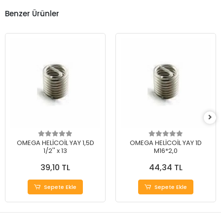
Benzer Ürünler
OMEGA HELİCOİL YAY 1,5D
OMEGA HELİCOİL YAY 1D
1/2'' x 13
M16*2,0
39,10 TL
44,34 TL
Sepete Ekle
Sepete Ekle