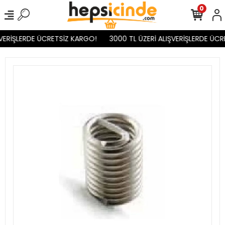
0
VERİŞLERDE ÜCRETSİZ KARGO!
3000 TL ÜZERİ ALIŞVERİŞLERDE ÜCR