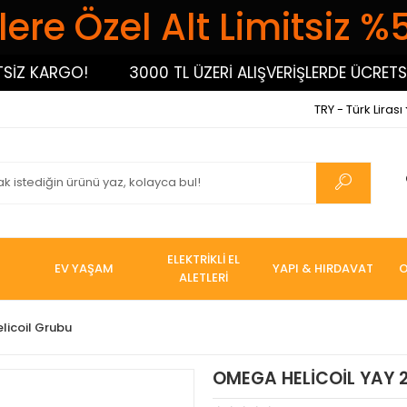
ere Özel Alt Limitsiz %
 KARGO!
3000 TL ÜZERİ ALIŞVERİŞLERDE ÜCRETSİZ 
TRY - Türk Lirası
ELEKTRİKLİ EL
EV YAŞAM
YAPI & HIRDAVAT
O
ALETLERİ
elicoil Grubu
OMEGA HELİCOİL YAY 2