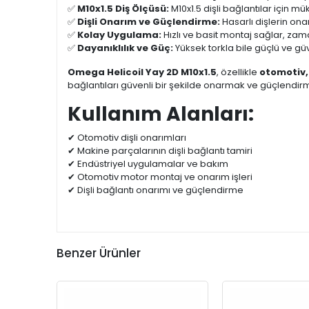
✅
M10x1.5 Diş Ölçüsü:
M10x1.5 dişli bağlantılar için 
✅
Dişli Onarım ve Güçlendirme:
Hasarlı dişlerin onar
✅
Kolay Uygulama:
Hızlı ve basit montaj sağlar, zam
✅
Dayanıklılık ve Güç:
Yüksek torkla bile güçlü ve güv
Omega Helicoil Yay 2D M10x1.5
, özellikle
otomotiv,
bağlantıları güvenli bir şekilde onarmak ve güçlendi
Kullanım Alanları:
✔ Otomotiv dişli onarımları
✔ Makine parçalarının dişli bağlantı tamiri
✔ Endüstriyel uygulamalar ve bakım
✔ Otomotiv motor montaj ve onarım işleri
✔ Dişli bağlantı onarımı ve güçlendirme
Benzer Ürünler