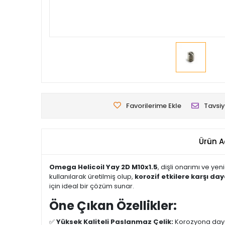
Favorilerime Ekle
Tavsiy
Ürün A
Omega Helicoil Yay 2D M10x1.5
, dişli onarımı ve ye
kullanılarak üretilmiş olup,
korozif etkilere karşı day
için ideal bir çözüm sunar.
Öne Çıkan Özellikler:
✅
Yüksek Kaliteli Paslanmaz Çelik:
Korozyona daya