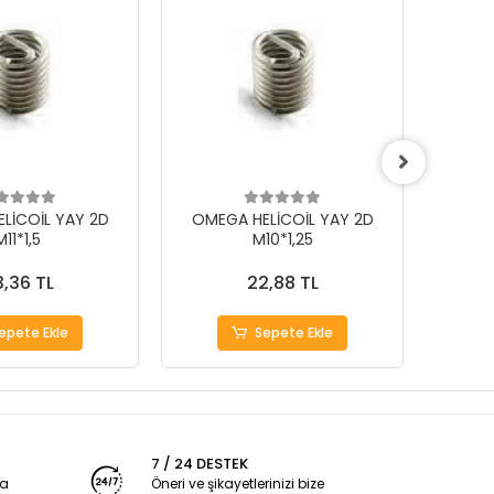
LİCOİL YAY 2D
OMEGA HELİCOİL YAY 2D
OMEG
M11*1,5
M10*1,25
,36 TL
22,88 TL
epete Ekle
Sepete Ekle
7 / 24 DESTEK
ya
Öneri ve şikayetlerinizi bize