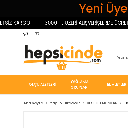
Yeni Üyel
İZ KARGO!
3000 TL ÜZERİ ALIŞVERİŞLERDE ÜCRETSİZ
YAĞLAMA
ÖLÇÜ ALETLERİ
EL ALETLERİ
GRUPLARI
Ana Sayfa
Yapı & Hırdavat
KESİCİ TAKIMLAR
H