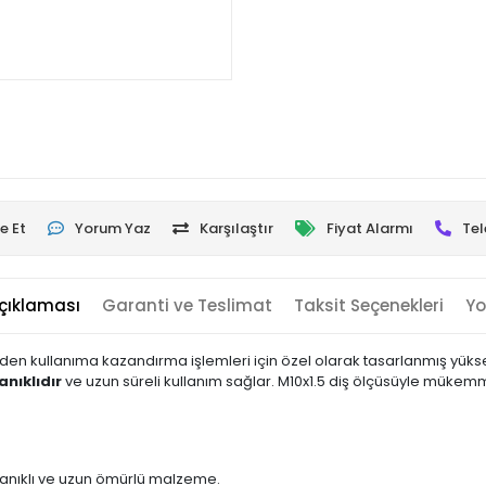
e Et
Yorum Yaz
Karşılaştır
Fiyat Alarmı
Tel
çıklaması
Garanti ve Teslimat
Taksit Seçenekleri
Yo
niden kullanıma kazandırma işlemleri için özel olarak tasarlanmış yüksek
anıklıdır
ve uzun süreli kullanım sağlar. M10x1.5 diş ölçüsüyle mükem
nıklı ve uzun ömürlü malzeme.