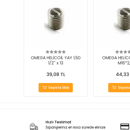
OMEGA HELİCOİL YAY 1,5D
OMEGA HELİCO
1/2'' x 13
M16*2
39,08 TL
44,33
Sepete Ekle
Sepete
Hızlı Teslimat
Siparişleriniz en kısa sürede elinize