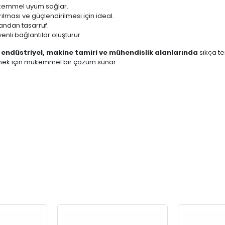
mükemmel uyum sağlar.
ılması ve güçlendirilmesi için ideal.
andan tasarruf.
enli bağlantılar oluşturur.
 endüstriyel, makine tamiri ve mühendislik alanlarında
sıkça te
rmek için mükemmel bir çözüm sunar.