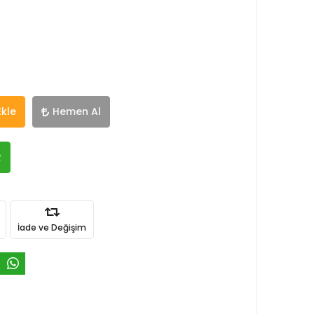
Ekle
Hemen Al
R
İade ve Değişim