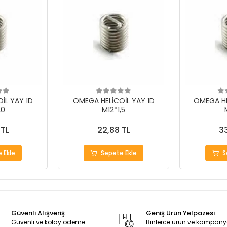
İL YAY 1D
OMEGA HELİCOİL YAY 1D
OMEGA HE
,0
M12*1,5
 TL
22,88 TL
33
 Ekle
Sepete Ekle
S
Güvenli Alışveriş
Geniş Ürün Yelpazesi
Güvenli ve kolay ödeme
Binlerce ürün ve kampan