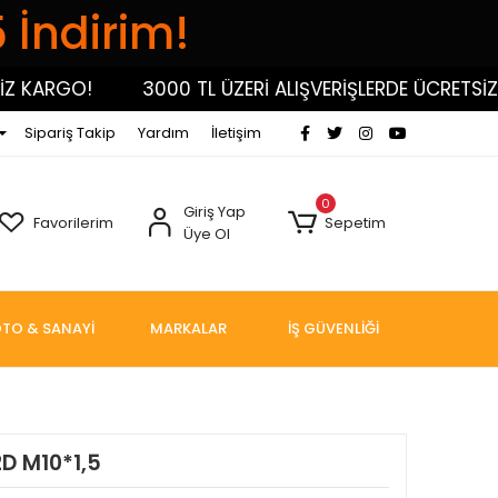
5 İndirim!
KARGO!
3000 TL ÜZERİ ALIŞVERİŞLERDE ÜCRETSİZ KA
Sipariş Takip
Yardım
İletişim
0
Giriş Yap
Favorilerim
Sepetim
Üye Ol
TO & SANAYİ
MARKALAR
İŞ GÜVENLİĞİ
D M10*1,5