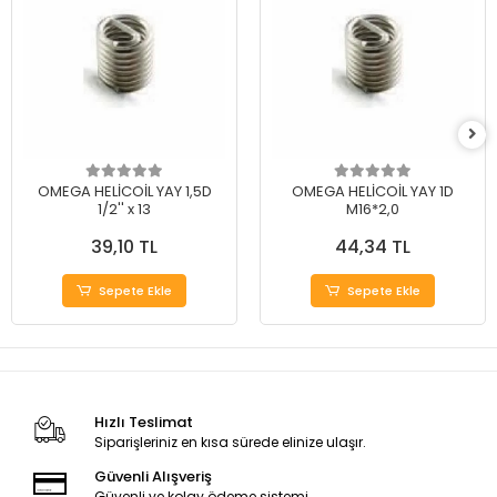
OMEGA HELİCOİL YAY 1,5D
OMEGA HELİCOİL YAY 1D
1/2'' x 13
M16*2,0
39,10 TL
44,34 TL
Sepete Ekle
Sepete Ekle
Hızlı Teslimat
Siparişleriniz en kısa sürede elinize ulaşır.
Güvenli Alışveriş
Güvenli ve kolay ödeme sistemi