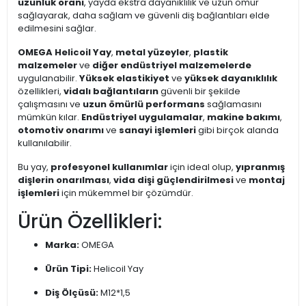
uzunluk oranı
, yayda ekstra dayanıklılık ve uzun ömür
sağlayarak, daha sağlam ve güvenli diş bağlantıları elde
edilmesini sağlar.
OMEGA Helicoil Yay
,
metal yüzeyler
,
plastik
malzemeler
ve
diğer endüstriyel malzemelerde
uygulanabilir.
Yüksek elastikiyet
ve
yüksek dayanıklılık
özellikleri,
vidalı bağlantıların
güvenli bir şekilde
çalışmasını ve
uzun ömürlü performans
sağlamasını
mümkün kılar.
Endüstriyel uygulamalar
,
makine bakımı
,
otomotiv onarımı
ve
sanayi işlemleri
gibi birçok alanda
kullanılabilir.
Bu yay,
profesyonel kullanımlar
için ideal olup,
yıpranmış
dişlerin onarılması
,
vida dişi güçlendirilmesi
ve
montaj
işlemleri
için mükemmel bir çözümdür.
Ürün Özellikleri:
Marka:
OMEGA
Ürün Tipi:
Helicoil Yay
Diş Ölçüsü:
M12*1,5