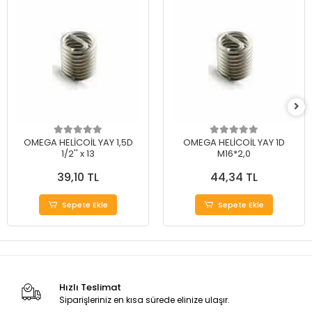
OMEGA HELİCOİL YAY 1,5D
OMEGA HELİCOİL YAY 1D
1/2'' x 13
M16*2,0
39,10 TL
44,34 TL
Sepete Ekle
Sepete Ekle
Hızlı Teslimat
Siparişleriniz en kısa sürede elinize ulaşır.