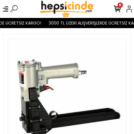
0
DE ÜCRETSİZ KARGO!
3000 TL ÜZERİ ALIŞVERİŞLERDE ÜCRETSİZ KA