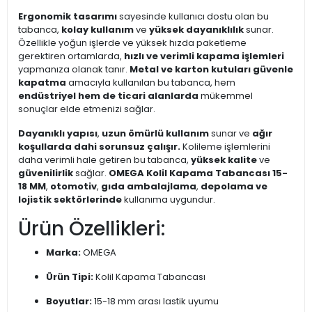
Ergonomik tasarımı
sayesinde kullanıcı dostu olan bu
tabanca,
kolay kullanım
ve
yüksek dayanıklılık
sunar.
Özellikle yoğun işlerde ve yüksek hızda paketleme
gerektiren ortamlarda,
hızlı ve verimli kapama işlemleri
yapmanıza olanak tanır.
Metal ve karton kutuları güvenle
kapatma
amacıyla kullanılan bu tabanca, hem
endüstriyel hem de ticari alanlarda
mükemmel
sonuçlar elde etmenizi sağlar.
Dayanıklı yapısı
,
uzun ömürlü kullanım
sunar ve
ağır
koşullarda dahi sorunsuz çalışır.
Kolileme işlemlerini
daha verimli hale getiren bu tabanca,
yüksek kalite
ve
güvenilirlik
sağlar.
OMEGA Kolil Kapama Tabancası 15-
18 MM
,
otomotiv
,
gıda ambalajlama
,
depolama ve
lojistik sektörlerinde
kullanıma uygundur.
Ürün Özellikleri:
Marka:
OMEGA
Ürün Tipi:
Kolil Kapama Tabancası
Boyutlar:
15-18 mm arası lastik uyumu