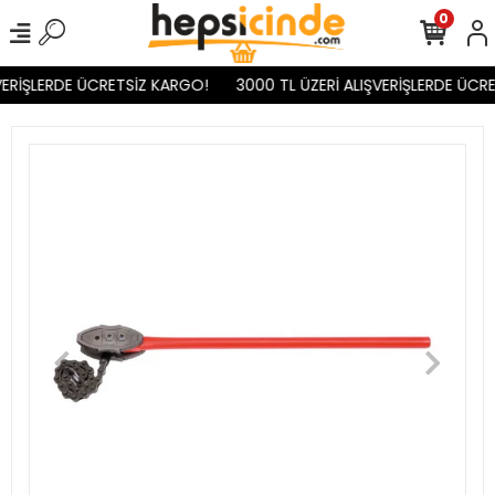
0
ERİŞLERDE ÜCRETSİZ KARGO!
3000 TL ÜZERİ ALIŞVERİŞLERDE ÜCRE