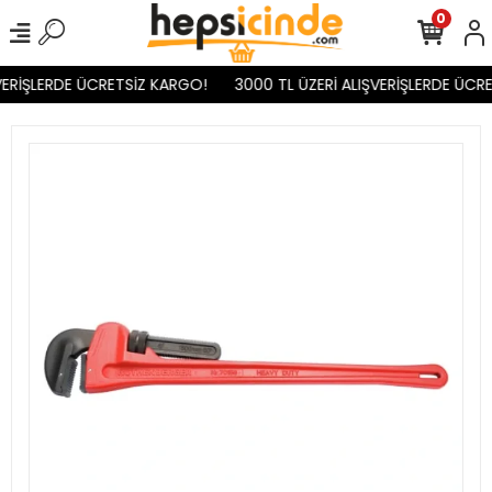
0
ERİŞLERDE ÜCRETSİZ KARGO!
3000 TL ÜZERİ ALIŞVERİŞLERDE ÜCRE