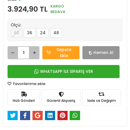
KARGO
3.924,90 TL
BEDAVA
Ölçü:
60
36
24
48
Sepete
Hemen Al
Ekle
WHATSAPP İLE SİPARİŞ VER
Favorilerime ekle
Hızlı Gönderi
Güvenli Alışveriş
İade ve Değişim