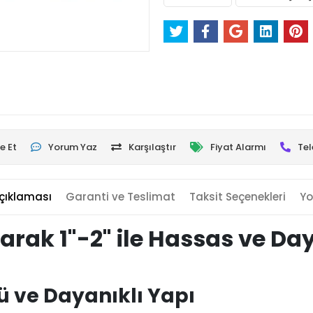
e Et
Yorum Yaz
Karşılaştır
Fiyat Alarmı
Tel
çıklaması
Garanti ve Teslimat
Taksit Seçenekleri
Yo
arak 1"-2" ile Hassas ve Da
lü ve Dayanıklı Yapı