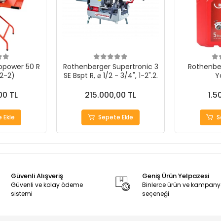
opower 50 R
Rothenberger Supertronic 3
Rothenbe
/2-2)
SE Bspt R, ⌀ 1/2 - 3/4", 1-2".2.
Y
00 TL
215.000,00 TL
1.5
 Ekle
Sepete Ekle
S
Güvenli Alışveriş
Geniş Ürün Yelpazesi
Güvenli ve kolay ödeme
Binlerce ürün ve kampan
sistemi
seçeneği