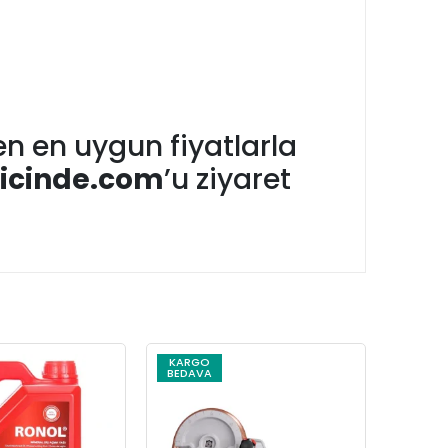
n en uygun fiyatlarla
icinde.com
’u ziyaret
KARGO
KARG
BEDAVA
BEDAV