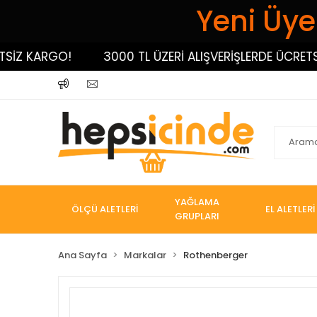
Yeni Üyel
 KARGO!
3000 TL ÜZERİ ALIŞVERİŞLERDE ÜCRETSİZ K
YAĞLAMA
ÖLÇÜ ALETLERİ
EL ALETLERİ
GRUPLARI
Ana Sayfa
Markalar
Rothenberger