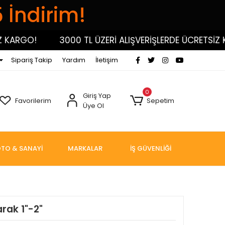
5 İndirim!
RGO!
3000 TL ÜZERİ ALIŞVERİŞLERDE ÜCRETSİZ KARG
Sipariş Takip
Yardım
İletişim
0
Giriş Yap
Favorilerim
Sepetim
Üye Ol
TO & SANAYİ
MARKALAR
İŞ GÜVENLİĞİ
rak 1"-2"