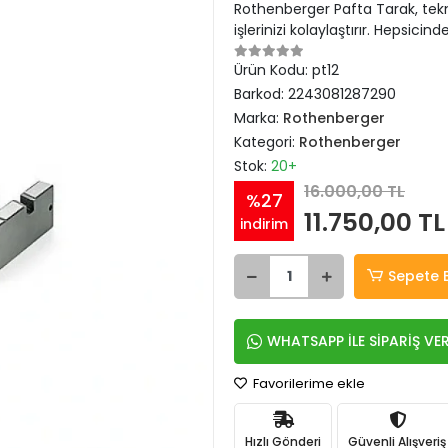
Rothenberger Pafta Tarak, tekni
işlerinizi kolaylaştırır. Hepsicin
Ürün Kodu:
pt12
Barkod:
2243081287290
Marka:
Rothenberger
Kategori:
Rothenberger
Stok:
20+
16.000,00 TL
%27
11.750,00 TL
indirim
Sepete 
WHATSAPP İLE SİPARİŞ VE
Favorilerime ekle
Hızlı Gönderi
Güvenli Alışveriş