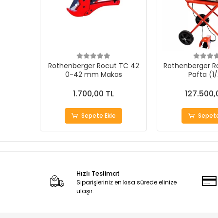
Rothenberger Rocut TC 42
Rothenberger R
0-42 mm Makas
Pafta (1
1.700,00 TL
127.500,
Sepete Ekle
Sepete
Hızlı Teslimat
Siparişleriniz en kısa sürede elinize
ulaşır.