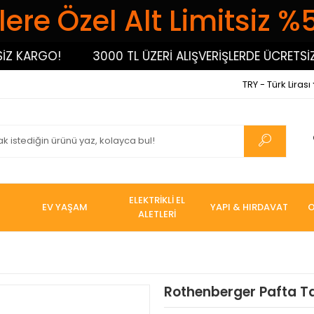
ere Özel Alt Limitsiz %
ARGO!
3000 TL ÜZERİ ALIŞVERİŞLERDE ÜCRETSİZ KA
TRY - Türk Lirası
ELEKTRİKLİ EL
EV YAŞAM
YAPI & HIRDAVAT
O
ALETLERİ
Rothenberger Pafta Ta