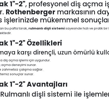
k 1"-2"
, profesyonel diş açma i
r.
Rothenberger
markasının daya
s işlerinizde mükemmel sonuçlar
an bu pafta tarak,
rulmanlı dişli sistemi
sayesinde hızlı ve pratik bir
ektedir.
 1"-2" Özellikleri
maya karşı dirençli, uzun ömürlü kul
nda diş açma işlemi için uygundur.
diş açma deneyimi sunar.
ve zahmetsiz çalışma sağlar.
 temiz sonuçlar sunar.
k 1"-2" Avantajları
: Rulmanlı dişli sistemi ile işlemle