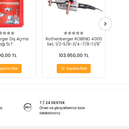
rger Diş Açma
Rothenberger ROBEND 4000
Rothe
ağı 5LT
Set, 1/2-5/8-3/4-7/8-1.1/8"
P
00,00 TL
103.950,00 TL
epete Ekle
Sepete Ekle
7 / 24 DESTEK
ya
Öneri ve şikayetlerinizi bize
iletebilirsiniz.