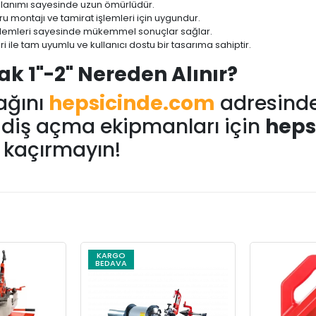
ullanımı sayesinde uzun ömürlüdür.
oru montajı ve tamirat işlemleri için uygundur.
işlemleri sayesinde mükemmel sonuçlar sağlar.
i ile tam uyumlu ve kullanıcı dostu bir tasarıma sahiptir.
k 1"-2" Nereden Alınır?
ağını
hepsicinde.com
adresinde
eli diş açma ekipmanları için
heps
ı kaçırmayın!
KARGO
BEDAVA