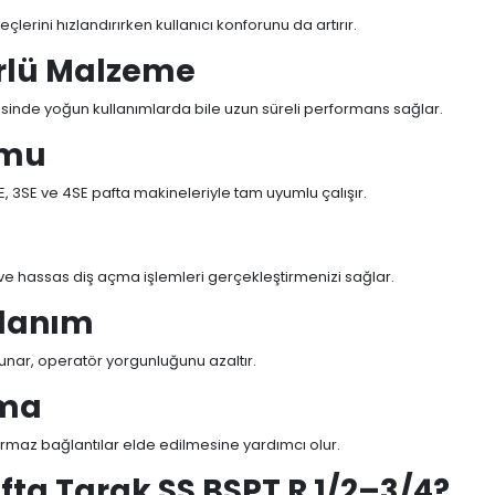
çlerini hızlandırırken kullanıcı konforunu da artırır.
rlü Malzeme
ayesinde yoğun kullanımlarda bile uzun süreli performans sağlar.
umu
, 3SE ve 4SE pafta makineleriyle tam uyumlu çalışır.
ı ve hassas diş açma işlemleri gerçekleştirmenizi sağlar.
llanım
sunar, operatör yorgunluğunu azaltır.
çma
ırmaz bağlantılar elde edilmesine yardımcı olur.
ta Tarak SS BSPT R 1/2–3/4?