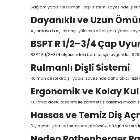
Sağlam yapısı ve rulmanlı dişli sistemi sayesinde iş süre
Dayanıklı ve Uzun Ömü
Aşınmaya karşı dirençli yüksek kaliteli çelik yapısı s
BSPT R 1/2–3/4 Çap Uy
BSPT R 1/2–3/4 ölçüsündeki borular için uygundur. S2SE
Rulmanlı Dişli Sistemi
Rulman destekli dişli yapısı sayesinde daha akıcı, hızl
Ergonomik ve Kolay Ku
Kullanıcı dostu tasarımı ile zahmetsiz çalışma imkânı 
Hassas ve Temiz Diş A
Diş açma işlemleri sırasında pürüzsüz, düzgün ve sızd
Neden Rothenberger Paf