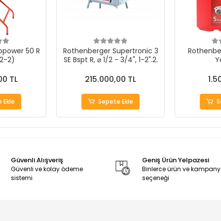
opower 50 R
Rothenberger Supertronic 3
Rothenbe
/2-2)
SE Bspt R, ⌀ 1/2 - 3/4", 1-2".2.
Y
00 TL
215.000,00 TL
1.5
 Ekle
Sepete Ekle
S
Güvenli Alışveriş
Geniş Ürün Yelpazesi
Güvenli ve kolay ödeme
Binlerce ürün ve kampan
sistemi
seçeneği