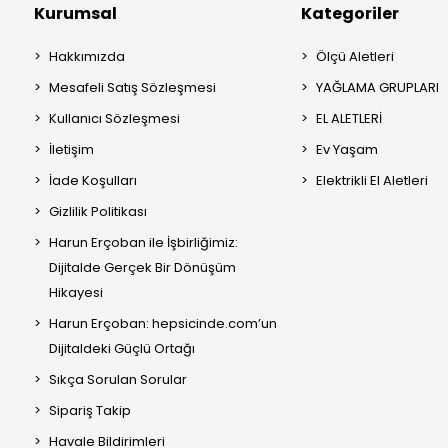
Kurumsal
Kategoriler
Hakkımızda
Ölçü Aletleri
Mesafeli Satış Sözleşmesi
YAĞLAMA GRUPLARI
Kullanıcı Sözleşmesi
EL ALETLERİ
İletişim
Ev Yaşam
İade Koşulları
Elektrikli El Aletleri
Gizlilik Politikası
Harun Erçoban ile İşbirliğimiz:
Dijitalde Gerçek Bir Dönüşüm
Hikayesi
Harun Erçoban: hepsicinde.com’un
Dijitaldeki Güçlü Ortağı
Sıkça Sorulan Sorular
Sipariş Takip
Havale Bildirimleri