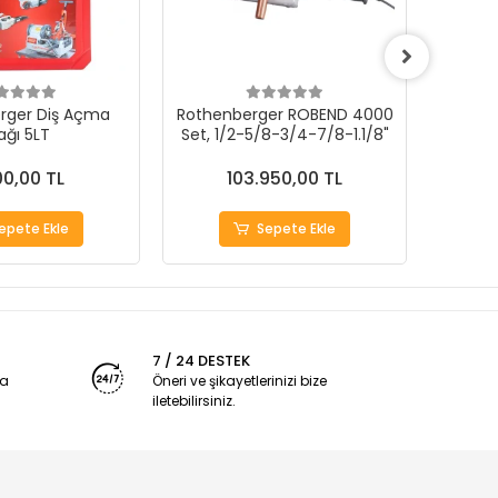
rger Diş Açma
Rothenberger ROBEND 4000
Rothe
ağı 5LT
Set, 1/2-5/8-3/4-7/8-1.1/8"
P
00,00 TL
103.950,00 TL
epete Ekle
Sepete Ekle
7 / 24 DESTEK
ya
Öneri ve şikayetlerinizi bize
iletebilirsiniz.