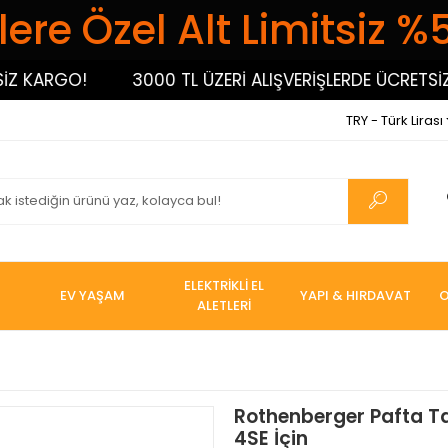
ere Özel Alt Limitsiz %
ARGO!
3000 TL ÜZERİ ALIŞVERİŞLERDE ÜCRETSİZ KA
TRY - Türk Lirası
ELEKTRİKLİ EL
EV YAŞAM
YAPI & HIRDAVAT
O
ALETLERİ
Rothenberger Pafta Ta
4SE İçin