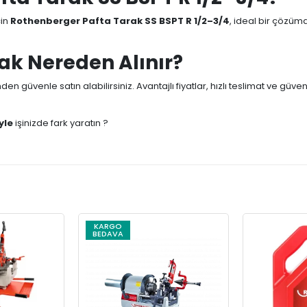
çin
Rothenberger Pafta Tarak SS BSPT R 1/2–3/4
, ideal bir çözüm
ak Nereden Alınır?
den güvenle satın alabilirsiniz. Avantajlı fiyatlar, hızlı teslimat ve güven
yle
işinizde fark yaratın ?
KARGO
BEDAVA