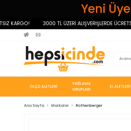
Yeni Üyel
 KARGO!
3000 TL ÜZERİ ALIŞVERİŞLERDE ÜCRETSİZ K
YAĞLAMA
ÖLÇÜ ALETLERİ
EL ALETLERİ
GRUPLARI
Ana Sayfa
Markalar
Rothenberger