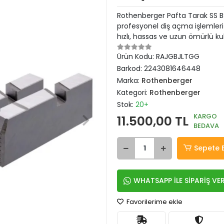
Rothenberger Pafta Tarak SS B
profesyonel diş açma işlemleri i
hızlı, hassas ve uzun ömürlü kul
Ürün Kodu:
RAJGBJLTGG
Barkod:
2243081646448
Marka:
Rothenberger
Kategori:
Rothenberger
Stok:
20+
KARGO
11.500,00 TL
BEDAVA
Sepete 
WHATSAPP İLE SİPARİŞ VE
Favorilerime ekle