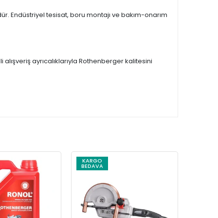
dür. Endüstriyel tesisat, boru montajı ve bakım-onarım
li alışveriş ayrıcalıklarıyla Rothenberger kalitesini
KARGO
KARG
BEDAVA
BEDAV