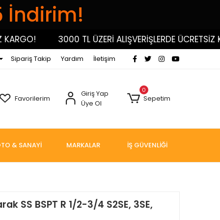
5 İndirim!
RGO!
3000 TL ÜZERİ ALIŞVERİŞLERDE ÜCRETSİZ KARG
Sipariş Takip
Yardım
İletişim
0
Giriş Yap
Favorilerim
Sepetim
Üye Ol
TO & SANAYİ
MARKALAR
İŞ GÜVENLİĞİ
rak SS BSPT R 1/2-3/4 S2SE, 3SE,