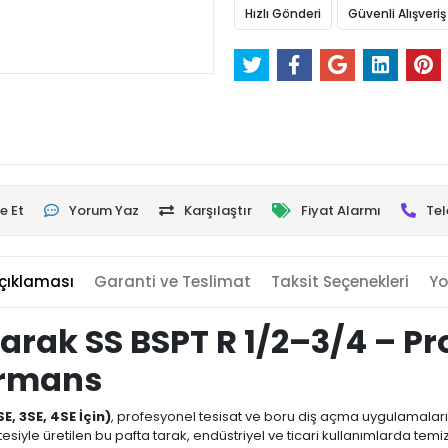
Hızlı Gönderi
Güvenli Alışveriş
e Et
Yorum Yaz
Karşılaştır
Fiyat Alarmı
Tel
çıklaması
Garanti ve Teslimat
Taksit Seçenekleri
Yo
arak SS BSPT R 1/2–3/4 – Pr
ormans
, 3SE, 4SE İçin)
, profesyonel tesisat ve boru diş açma uygulamala
esiyle üretilen bu pafta tarak, endüstriyel ve ticari kullanımlarda temi