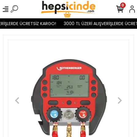
0
RİŞLERDE ÜCRETSİZ KARGO!
3000 TL ÜZERİ ALIŞVERİŞLERDE ÜCRET