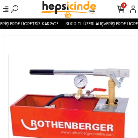
0
ERİŞLERDE ÜCRETSİZ KARGO!
3000 TL ÜZERİ ALIŞVERİŞLERDE ÜCRE