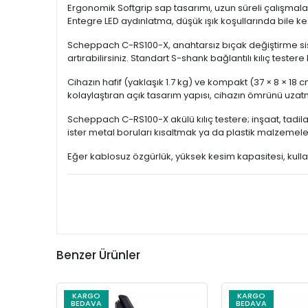
Ergonomik Softgrip sap tasarımı, uzun süreli çalışma
Entegre LED aydınlatma, düşük ışık koşullarında bile ke
Scheppach C-RS100-X, anahtarsız bıçak değiştirme sistemi
artırabilirsiniz. Standart S-shank bağlantılı kılıç teste
Cihazın hafif (yaklaşık 1.7 kg) ve kompakt (37 × 8 × 18 
kolaylaştıran açık tasarım yapısı, cihazın ömrünü uzat
Scheppach C-RS100-X akülü kılıç testere; inşaat, tadila
ister metal boruları kısaltmak ya da plastik malzemeler
Eğer kablosuz özgürlük, yüksek kesim kapasitesi, kullan
Benzer Ürünler
KARGO
KARGO
BEDAVA
BEDAVA