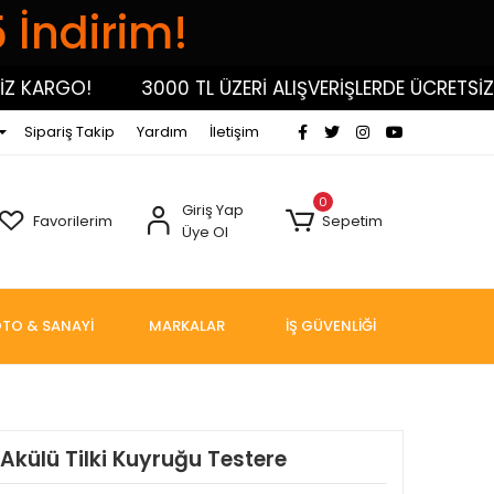
5 İndirim!
ARGO!
3000 TL ÜZERİ ALIŞVERİŞLERDE ÜCRETSİZ KA
Sipariş Takip
Yardım
İletişim
0
Giriş Yap
Favorilerim
Sepetim
Üye Ol
TO & SANAYİ
MARKALAR
İŞ GÜVENLİĞİ
külü Tilki Kuyruğu Testere