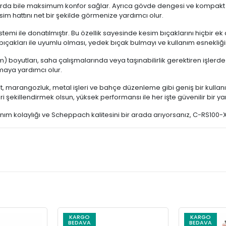
larda bile maksimum konfor sağlar. Ayrıca gövde dengesi ve kompakt 
sim hattını net bir şekilde görmenize yardımcı olur.
 ile donatılmıştır. Bu özellik sayesinde kesim bıçaklarını hiçbir ek alet
re bıçakları ile uyumlu olması, yedek bıçak bulmayı ve kullanım esnekliğini
cm) boyutları, saha çalışmalarında veya taşınabilirlik gerektiren işlerde
maya yardımcı olur.
t, marangozluk, metal işleri ve bahçe düzenleme gibi geniş bir kullanım
i şekillendirmek olsun, yüksek performansı ile her işte güvenilir bir ya
ım kolaylığı ve Scheppach kalitesini bir arada arıyorsanız, C-RS100-X Ak
KARGO
KARGO
BEDAVA
BEDAVA