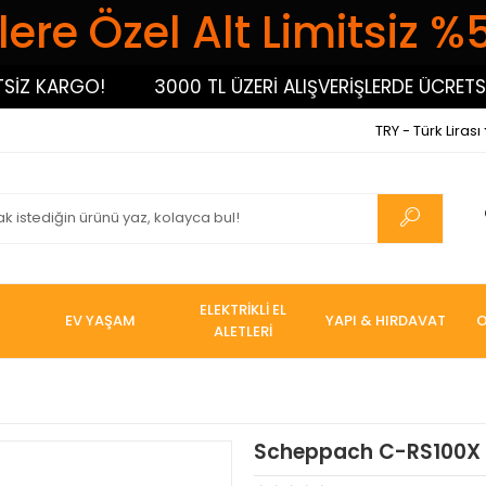
ere Özel Alt Limitsiz %
 KARGO!
3000 TL ÜZERİ ALIŞVERİŞLERDE ÜCRETSİZ K
TRY - Türk Lirası
ELEKTRİKLİ EL
EV YAŞAM
YAPI & HIRDAVAT
O
ALETLERİ
Scheppach C-RS100X A