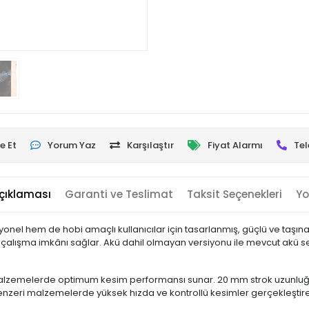
e Et
Yorum Yaz
Karşılaştır
Fiyat Alarmı
Tel
çıklaması
Garanti ve Teslimat
Taksit Seçenekleri
Yo
el hem de hobi amaçlı kullanıcılar için tasarlanmış, güçlü ve taşınab
lışma imkânı sağlar. Akü dahil olmayan versiyonu ile mevcut akü setle
lı malzemelerde optimum kesim performansı sunar. 20 mm strok uzunlu
zeri malzemelerde yüksek hızda ve kontrollü kesimler gerçekleştirebi