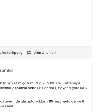
efonla Sipariş
Ürün Önerileri
rumlar
ilir bir kesim çözümüdür. 20 V IXES akü sistemiyle
rinizle uyumlu olarak kullanabilir, ihtiyaca göre IXES
ğu sayesinde ahşapta yaklaşık 115 mm, metalde ise 6
lirsiniz.