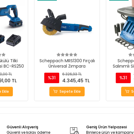
ülü Tilki
Scheppach MRS1300 Fırçalı
Schepp
si BC-RS250
Üniversal Zımpara
Salınımlı S
M
0,00 TL
6.326,93 TL
%31
%31
91,00 TL
4.345,45 TL
 Ekle
Sepete Ekle
S
Güvenli Alışveriş
Geniş Ürün Yelpazesi
Güvenli ve kolay ödeme
Binlerce ürün ve kampan