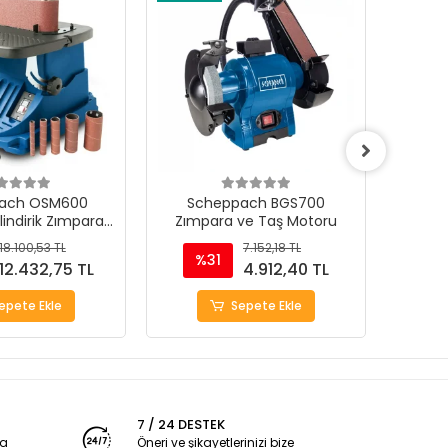
ach OSM600
Scheppach BGS700
Sche
ilindirik Zımpara
Zımpara ve Taş Motoru
T
akinası
18.100,53 TL
7.152,18 TL
%31
%
12.432,75 TL
4.912,40 TL
epete Ekle
Sepete Ekle
7 / 24 DESTEK
ya
Öneri ve şikayetlerinizi bize