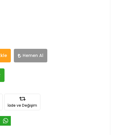
Ekle
Hemen Al
R
İade ve Değişim