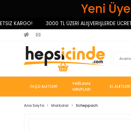
Yeni Üyel
Z KARGO!
3000 TL ÜZERİ ALIŞVERİŞLERDE ÜCRETSİZ
YAĞLAMA
ÖLÇÜ ALETLERİ
EL ALETLERİ
GRUPLARI
Ana Sayfa
Markalar
Scheppach