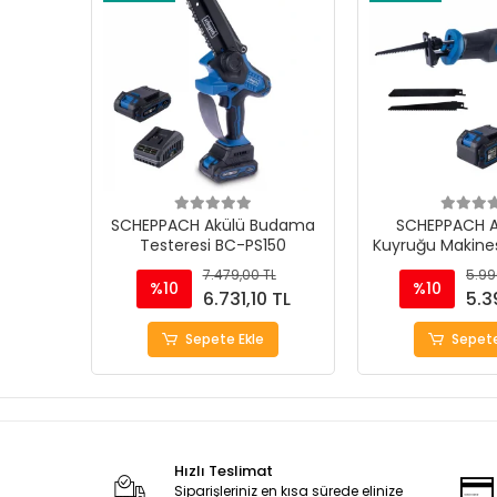
SCHEPPACH Akülü Budama
SCHEPPACH Ak
Testeresi BC-PS150
Kuyruğu Makine
7.479,00 TL
5.99
%10
%10
6.731,10 TL
5.3
Sepete Ekle
Sepete
Hızlı Teslimat
Siparişleriniz en kısa sürede elinize