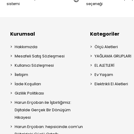
sistemi
seçeneği
Kurumsal
Kategoriler
Hakkımızda
Ölçü Aletleri
Mesafeli Satış Sözleşmesi
YAĞLAMA GRUPLARI
Kullanıcı Sözleşmesi
EL ALETLERİ
İletişim
Ev Yaşam
İade Koşulları
Elektrikli El Aletleri
Gizlilik Politikası
Harun Erçoban ile İşbirliğimiz:
Dijitalde Gerçek Bir Dönüşüm
Hikayesi
Harun Erçoban: hepsicinde.com’un