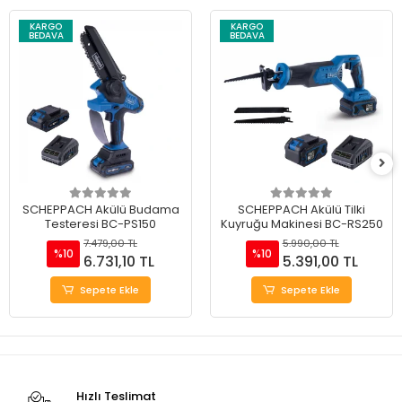
KARGO
KARGO
BEDAVA
BEDAVA
SCHEPPACH Akülü Budama
SCHEPPACH Akülü Tilki
Testeresi BC-PS150
Kuyruğu Makinesi BC-RS250
7.479,00 TL
5.990,00 TL
%10
%10
6.731,10 TL
5.391,00 TL
Sepete Ekle
Sepete Ekle
Hızlı Teslimat