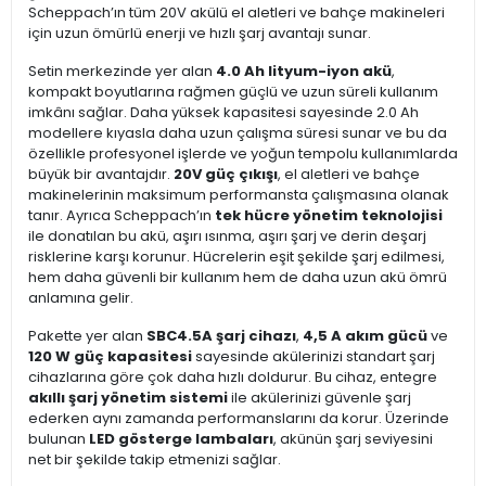
Scheppach’ın tüm 20V akülü el aletleri ve bahçe makineleri
için uzun ömürlü enerji ve hızlı şarj avantajı sunar.
Setin merkezinde yer alan
4.0 Ah lityum-iyon akü
,
kompakt boyutlarına rağmen güçlü ve uzun süreli kullanım
imkânı sağlar. Daha yüksek kapasitesi sayesinde 2.0 Ah
modellere kıyasla daha uzun çalışma süresi sunar ve bu da
özellikle profesyonel işlerde ve yoğun tempolu kullanımlarda
büyük bir avantajdır.
20V güç çıkışı
, el aletleri ve bahçe
makinelerinin maksimum performansta çalışmasına olanak
tanır. Ayrıca Scheppach’ın
tek hücre yönetim teknolojisi
ile donatılan bu akü, aşırı ısınma, aşırı şarj ve derin deşarj
risklerine karşı korunur. Hücrelerin eşit şekilde şarj edilmesi,
hem daha güvenli bir kullanım hem de daha uzun akü ömrü
anlamına gelir.
Pakette yer alan
SBC4.5A şarj cihazı
,
4,5 A akım gücü
ve
120 W güç kapasitesi
sayesinde akülerinizi standart şarj
cihazlarına göre çok daha hızlı doldurur. Bu cihaz, entegre
akıllı şarj yönetim sistemi
ile akülerinizi güvenle şarj
ederken aynı zamanda performanslarını da korur. Üzerinde
bulunan
LED gösterge lambaları
, akünün şarj seviyesini
net bir şekilde takip etmenizi sağlar.