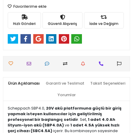
Favorilerime ekle
Hızlı Gönderi
Güvenli Alışveriş
İade ve Değişim
Ürün Açıklaması
Garanti ve Teslimat
Taksit Seçenekleri
Yorumlar
Scheppach SBP4.0,
20V akü platformuna güçlü bir giriş
yapmak isteyen kullanıcılar için geliştirilmiş
profesyonel bir başlangıç setidir
. Set,
1 adet 4.0 Ah
lityum-iyon akü (SBP4.0A)
ve
1 adet 4.5A yüksek hızlı
şarj cihazı (SBC4.5A)
içerir. Bu kombinasyon sayesinde