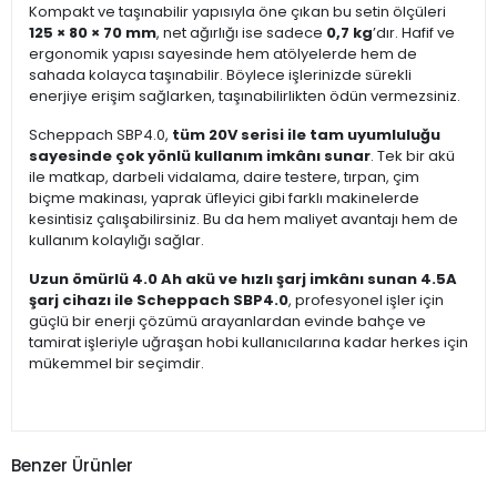
Kompakt ve taşınabilir yapısıyla öne çıkan bu setin ölçüleri
125 × 80 × 70 mm
, net ağırlığı ise sadece
0,7 kg
’dır. Hafif ve
ergonomik yapısı sayesinde hem atölyelerde hem de
sahada kolayca taşınabilir. Böylece işlerinizde sürekli
enerjiye erişim sağlarken, taşınabilirlikten ödün vermezsiniz.
Scheppach SBP4.0,
tüm 20V serisi ile tam uyumluluğu
sayesinde çok yönlü kullanım imkânı sunar
. Tek bir akü
ile matkap, darbeli vidalama, daire testere, tırpan, çim
biçme makinası, yaprak üfleyici gibi farklı makinelerde
kesintisiz çalışabilirsiniz. Bu da hem maliyet avantajı hem de
kullanım kolaylığı sağlar.
Uzun ömürlü 4.0 Ah akü ve hızlı şarj imkânı sunan 4.5A
şarj cihazı ile Scheppach SBP4.0
, profesyonel işler için
güçlü bir enerji çözümü arayanlardan evinde bahçe ve
tamirat işleriyle uğraşan hobi kullanıcılarına kadar herkes için
mükemmel bir seçimdir.
Benzer Ürünler