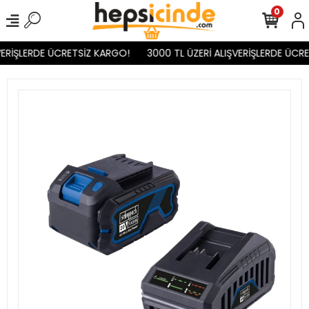
0
VERİŞLERDE ÜCRETSİZ KARGO!
3000 TL ÜZERİ ALIŞVERİŞLERDE ÜCRE