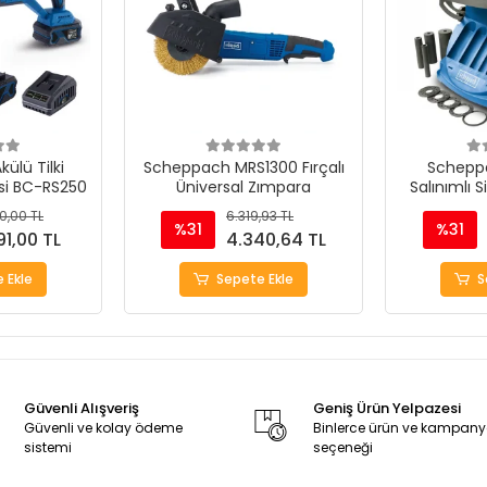
ülü Tilki
Scheppach MRS1300 Fırçalı
Schepp
si BC-RS250
Üniversal Zımpara
Salınımlı S
M
0,00 TL
6.319,93 TL
%31
%31
91,00 TL
4.340,64 TL
 Ekle
Sepete Ekle
S
Güvenli Alışveriş
Geniş Ürün Yelpazesi
Güvenli ve kolay ödeme
Binlerce ürün ve kampan
sistemi
seçeneği