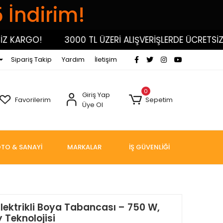
5 İndirim!
ARGO!
3000 TL ÜZERİ ALIŞVERİŞLERDE ÜCRETSİZ KA
Sipariş Takip
Yardım
İletişim
0
Giriş Yap
Favorilerim
Sepetim
Üye Ol
TO & SANAYİ
MARKALAR
İŞ GÜVENLİĞİ
ektrikli Boya Tabancası – 750 W,
 Teknolojisi