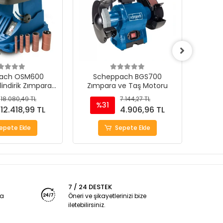
ach OSM600
Scheppach BGS700
Sche
ilindirik Zımpara
Zımpara ve Taş Motoru
T
akinası
18.080,49 TL
7.144,27 TL
%31
%
12.418,99 TL
4.906,96 TL
epete Ekle
Sepete Ekle
7 / 24 DESTEK
ya
Öneri ve şikayetlerinizi bize
iletebilirsiniz.