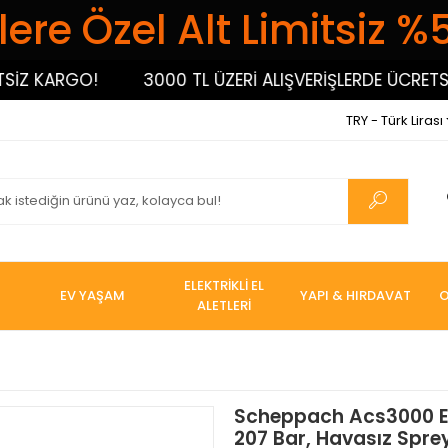
ere Özel Alt Limitsiz %
 KARGO!
3000 TL ÜZERİ ALIŞVERİŞLERDE ÜCRETSİZ K
TRY - Türk Lirası
ELEKTRİKLİ EL
EV YAŞAM
YAPI & HIRDAVAT
O
ALETLERİ
Scheppach Acs3000 El
207 Bar, Havasız Sprey