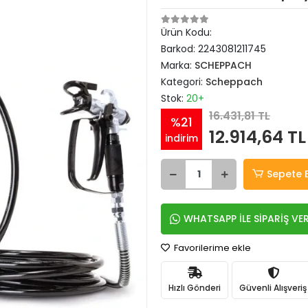
Ürün Kodu:
Barkod:
2243081211745
Marka:
SCHEPPACH
Kategori:
Scheppach
Stok:
20+
16.431,81 TL
%21
12.914,64 TL
indirim
Sepete 
WHATSAPP İLE SİPARİŞ VE
Favorilerime ekle
Hızlı Gönderi
Güvenli Alışveriş