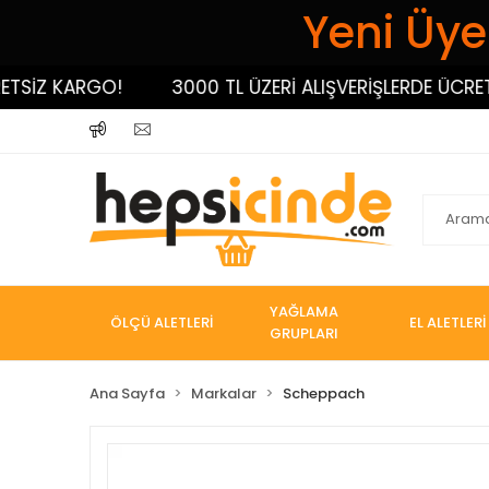
Yeni Üyel
Z KARGO!
3000 TL ÜZERİ ALIŞVERİŞLERDE ÜCRETSİZ
YAĞLAMA
ÖLÇÜ ALETLERİ
EL ALETLERİ
GRUPLARI
Ana Sayfa
Markalar
Scheppach