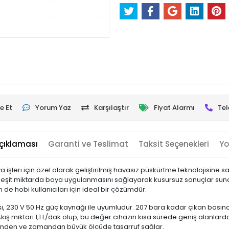
e Et
Yorum Yaz
Karşılaştır
Fiyat Alarmı
Tel
çıklaması
Garanti ve Teslimat
Taksit Seçenekleri
Yo
işleri için özel olarak geliştirilmiş havasız püskürtme teknolojisine 
 eşit miktarda boya uygulanmasını sağlayarak kusursuz sonuçlar sunar
de hobi kullanıcıları için ideal bir çözümdür.
, 230 V 50 Hz güç kaynağı ile uyumludur. 207 bara kadar çıkan basın
 Akış miktarı 1,1 L/dak olup, bu değer cihazın kısa sürede geniş alanl
ünden ve zamandan büyük ölçüde tasarruf sağlar.