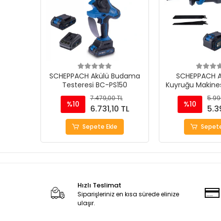
SCHEPPACH Akülü Budama
SCHEPPACH Ak
Testeresi BC-PS150
Kuyruğu Makine
7.479,00 TL
5.99
%10
%10
6.731,10 TL
5.3
Sepete Ekle
Sepete
Hızlı Teslimat
Siparişleriniz en kısa sürede elinize
ulaşır.