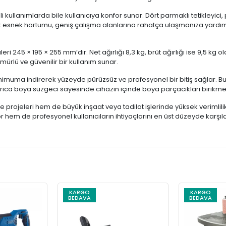
i kullanımlarda bile kullanıcıya konfor sunar. Dört parmaklı tetikleyic
ik esnek hortumu, geniş çalışma alanlarına rahatça ulaşmanıza yardımcı
245 × 195 × 255 mm’dir. Net ağırlığı 8,3 kg, brüt ağırlığı ise 9,5 kg olan
mürlü ve güvenilir bir kullanım sunar.
nimuma indirerek yüzeyde pürüzsüz ve profesyonel bir bitiş sağlar. Bu 
 Ayrıca boya süzgeci sayesinde cihazın içinde boya parçacıkları birikme
 projeleri hem de büyük inşaat veya tadilat işlerinde yüksek verimlil
 hem de profesyonel kullanıcıların ihtiyaçlarını en üst düzeyde karşıla
KARGO
KARGO
BEDAVA
BEDAVA