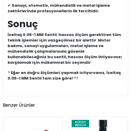
✔
Sanayi, otomotiv, mühendislik ve metal işleme
sektörlerinde profesyonellerin ilk tercihidir.
Sonuç
İzeltaş 0.05-1 MM Sentil
,
hassas ölçüm gerektiren tüm
teknik işlemler için vazgeçilmez bir alettir
.
Motor
bakımı, sanayi uygulamaları, metal işleme ve
mühendislik çalışmalarında güvenle
kullanabileceğiniz bu sentil, hassas ölçüm ihtiyacınızı
karşılamak için mükemmel bir seçimdir
.
?
Eğer en doğru ölçümleri yapmak istiyorsanız, İzeltaş
0.05-1 MM Sentil tam size göre!
??
Benzer Ürünler
KARGO
BEDAVA