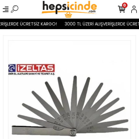
0
RİŞLERDE ÜCRETSİZ KARGO!
3000 TL ÜZERİ ALIŞVERİŞLERDE ÜCRET