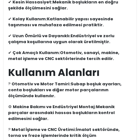
✔
Kesin Hassasiyet:
Mekanik boşlukların en doğru
şekilde ölçülmesini sağlar.
✔
Kolay Kullanım:
Katlanabilir yapısı sayesinde
taşınması ve muhafaza edilmesi pratiktir.
✔
Uzun Ömürlü ve Dayanıklı:
Endüstriyel ve zorlu
çalışma koşullarına uygun olarak üretilmiştir.
✔
Çok Amaçlı Kullanım:
Otomotiv, sanayi, makine,
metal işleme ve CNC sektörlerinde tercih edilir.
Kullanım Alanları
?
Otomotiv ve Motor Tamiri:
Subap boşluk ayarları,
conta boşlukları ve diğer motor parçalarının
ölçümünde kullanılır.
⚙
Makine Bakımı ve Endüstriyel Montaj:
Mekanik
parçalar arasındaki hassas boşlukların kontrol
edilmesini sağlar.
?
Metal İşleme ve CNC Üretimi:
İmalat sektöründe,
torna ve freze işlemlerinde kritik ölçüm