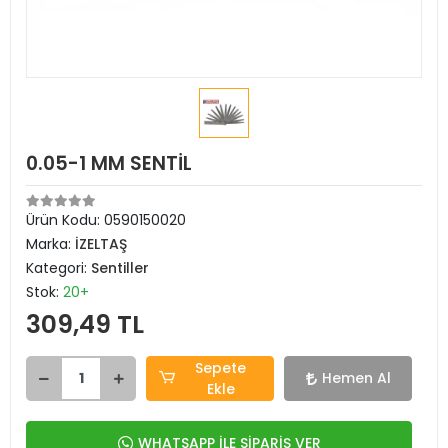
0.05-1 MM SENTİL
Ürün Kodu:
0590150020
Marka:
İZELTAŞ
Kategori:
Sentiller
Stok:
20+
309,49 TL
Sepete
Hemen Al
Ekle
WHATSAPP İLE SİPARİŞ VER