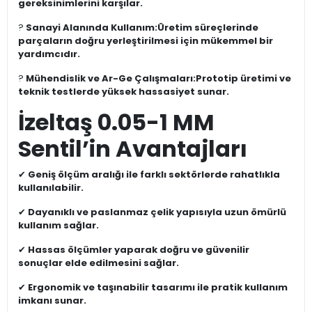
gereksinimlerini karşılar.
?
Sanayi Alanında Kullanım:
Üretim süreçlerinde
parçaların doğru yerleştirilmesi için mükemmel bir
yardımcıdır.
?
Mühendislik ve Ar-Ge Çalışmaları:
Prototip üretimi ve
teknik testlerde yüksek hassasiyet sunar.
İzeltaş 0.05-1 MM
Sentil’in Avantajları
✔
Geniş ölçüm aralığı ile farklı sektörlerde rahatlıkla
kullanılabilir.
✔
Dayanıklı ve paslanmaz çelik yapısıyla uzun ömürlü
kullanım sağlar.
✔
Hassas ölçümler yaparak doğru ve güvenilir
sonuçlar elde edilmesini sağlar.
✔
Ergonomik ve taşınabilir tasarımı ile pratik kullanım
imkanı sunar.