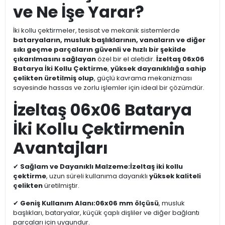
ve Ne İşe Yarar?
İki kollu çektirmeler, tesisat ve mekanik sistemlerde
bataryaların, musluk başlıklarının, vanaların ve diğer
sıkı geçme parçaların güvenli ve hızlı bir şekilde
çıkarılmasını sağlayan
özel bir el aletidir.
İzeltaş 06x06
Batarya İki Kollu Çektirme
,
yüksek dayanıklılığa sahip
çelikten üretilmiş olup
, güçlü kavrama mekanizması
sayesinde hassas ve zorlu işlemler için ideal bir çözümdür.
İzeltaş 06x06 Batarya
İki Kollu Çektirmenin
Avantajları
✔
Sağlam ve Dayanıklı Malzeme:
İzeltaş iki kollu
çektirme
, uzun süreli kullanıma dayanıklı
yüksek kaliteli
çelikten
üretilmiştir.
✔
Geniş Kullanım Alanı:
06x06 mm ölçüsü
, musluk
başlıkları, bataryalar, küçük çaplı dişliler ve diğer bağlantı
parçaları için uygundur.