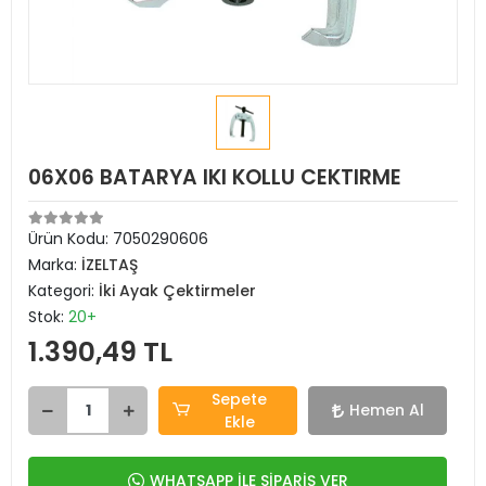
06X06 BATARYA IKI KOLLU CEKTIRME
Ürün Kodu:
7050290606
Marka:
İZELTAŞ
Kategori:
İki Ayak Çektirmeler
Stok:
20+
1.390,49 TL
Sepete
Hemen Al
Ekle
WHATSAPP İLE SİPARİŞ VER