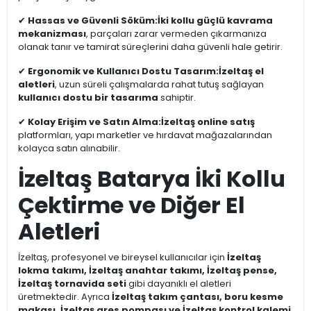
✔
Hassas ve Güvenli Söküm:
İki kollu güçlü kavrama
mekanizması
, parçaları zarar vermeden çıkarmanıza
olanak tanır ve tamirat süreçlerini daha güvenli hale getirir.
✔
Ergonomik ve Kullanıcı Dostu Tasarım:
İzeltaş el
aletleri
, uzun süreli çalışmalarda rahat tutuş sağlayan
kullanıcı dostu bir tasarıma
sahiptir.
✔
Kolay Erişim ve Satın Alma:
İzeltaş online satış
platformları, yapı marketler ve hırdavat mağazalarından
kolayca satın alınabilir.
İzeltaş Batarya İki Kollu
Çektirme ve Diğer El
Aletleri
İzeltaş, profesyonel ve bireysel kullanıcılar için
İzeltaş
lokma takımı, İzeltaş anahtar takımı, İzeltaş pense,
İzeltaş tornavida seti
gibi dayanıklı el aletleri
üretmektedir. Ayrıca
İzeltaş takım çantası, boru kesme
makası, İzeltaş gres pompası ve İzeltaş kontrol kalemi