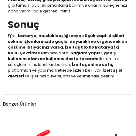
gibi tamamlayıcı ekipmanlarla bakım ve onarım süreçlerinizi
daha verimli hale getirebilirsiniz.
Sonuç
Eğer
batarya, musluk başlığı veya küçük çaplı dişlileri
sökme işlemlerinizde güçlü, dayanıklı ve ergonomik bir
çözüme ihtiyacınız varsa
,
İzeltaş 06x06 Batarya İki
Kollu Çektirme
tam size göre!
Sağlam yapısı, geniş
kullanım alanı ve kullanıcı dostu tasarımı
ile tamirat
süreçlerinizi hızlandıran bu ürün,
İzeltaş online satış
platformları ve yapı marketlerde sizleri bekliyor.
İzeltaş el
aletleri
ile işlerinizi güvenli, hızlı ve verimli hale getirin!
Benzer Ürünler