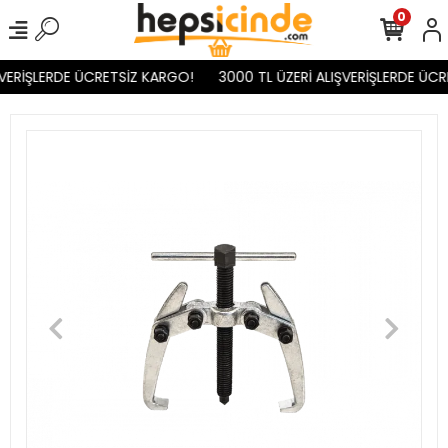
0
VERİŞLERDE ÜCRETSİZ KARGO!
3000 TL ÜZERİ ALIŞVERİŞLERDE ÜCR