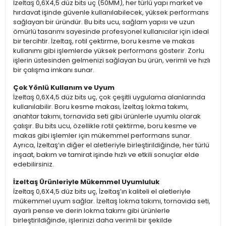
İzeltaş 0,6X4,5 düz bits uç (50MM), her türlü yapı market ve
hırdavat işinde güvenle kullanılabilecek, yüksek performans
sağlayan bir üründür. Bu bits ucu, sağlam yapısı ve uzun
ömürlü tasarımı sayesinde profesyonel kullanıcılar için ideal
bir tercihtir. İzeltaş, rotil çektirme, boru kesme ve makas
kullanımı gibi işlemlerde yüksek performans gösterir. Zorlu
işlerin üstesinden gelmenizi sağlayan bu ürün, verimli ve hızlı
bir çalışma imkanı sunar.
Çok Yönlü Kullanım ve Uyum
İzeltaş 0,6X4,5 düz bits uç, çok çeşitli uygulama alanlarında
kullanılabilir. Boru kesme makası, İzeltaş lokma takımı,
anahtar takımı, tornavida seti gibi ürünlerle uyumlu olarak
çalışır. Bu bits ucu, özellikle rotil çektirme, boru kesme ve
makas gibi işlemler için mükemmel performans sunar.
Ayrıca, İzeltaş’ın diğer el aletleriyle birleştirildiğinde, her türlü
inşaat, bakım ve tamirat işinde hızlı ve etkili sonuçlar elde
edebilirsiniz.
İzeltaş Ürünleriyle Mükemmel Uyumluluk
İzeltaş 0,6X4,5 düz bits uç, İzeltaş’ın kaliteli el aletleriyle
mükemmel uyum sağlar. İzeltaş lokma takımı, tornavida seti,
ayarlı pense ve derin lokma takımı gibi ürünlerle
birleştirildiğinde, işlerinizi daha verimli bir şekilde