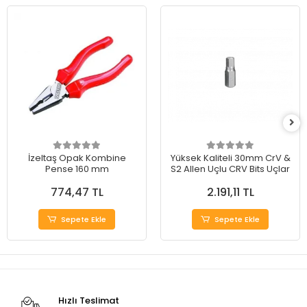
İzeltaş Opak Kombine
Yüksek Kaliteli 30mm CrV &
Pense 160 mm
S2 Allen Uçlu CRV Bits Uçlar
774,47 TL
2.191,11 TL
Sepete Ekle
Sepete Ekle
Hızlı Teslimat