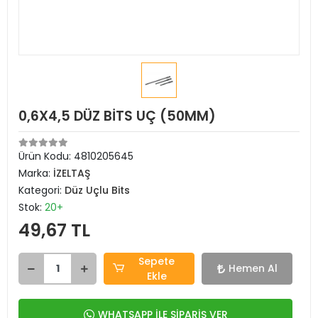
0,6X4,5 DÜZ BİTS UÇ (50MM)
Ürün Kodu:
4810205645
Marka:
İZELTAŞ
Kategori:
Düz Uçlu Bits
Stok:
20+
49,67 TL
Sepete
Hemen Al
Ekle
WHATSAPP İLE SİPARİŞ VER