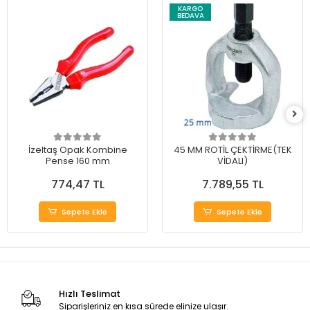
KARGO
BEDAVA
İzeltaş Opak Kombine
45 MM ROTİL ÇEKTİRME(TEK
Pense 160 mm
VİDALI)
774,47 TL
7.789,55 TL
Sepete Ekle
Sepete Ekle
Hızlı Teslimat
Siparişleriniz en kısa sürede elinize ulaşır.