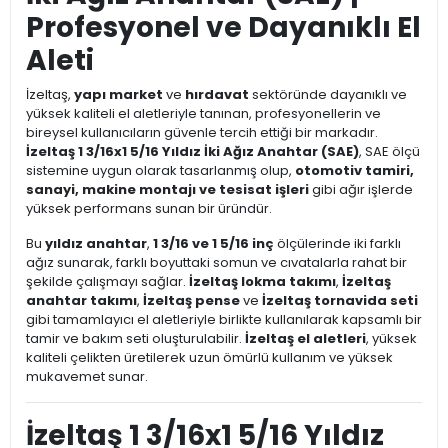
Profesyonel ve Dayanıklı El
Aleti
İzeltaş,
yapı market
ve
hırdavat
sektöründe dayanıklı ve
yüksek kaliteli el aletleriyle tanınan, profesyonellerin ve
bireysel kullanıcıların güvenle tercih ettiği bir markadır.
İzeltaş 1 3/16x1 5/16 Yıldız İki Ağız Anahtar (SAE)
, SAE ölçü
sistemine uygun olarak tasarlanmış olup,
otomotiv tamiri,
sanayi, makine montajı ve tesisat işleri
gibi ağır işlerde
yüksek performans sunan bir üründür.
Bu
yıldız anahtar
,
1 3/16 ve 1 5/16 inç
ölçülerinde iki farklı
ağız sunarak, farklı boyuttaki somun ve cıvatalarla rahat bir
şekilde çalışmayı sağlar.
İzeltaş lokma takımı
,
İzeltaş
anahtar takımı
,
İzeltaş pense
ve
İzeltaş tornavida seti
gibi tamamlayıcı el aletleriyle birlikte kullanılarak kapsamlı bir
tamir ve bakım seti oluşturulabilir.
İzeltaş el aletleri
, yüksek
kaliteli çelikten üretilerek uzun ömürlü kullanım ve yüksek
mukavemet sunar.
İzeltaş 1 3/16x1 5/16 Yıldız