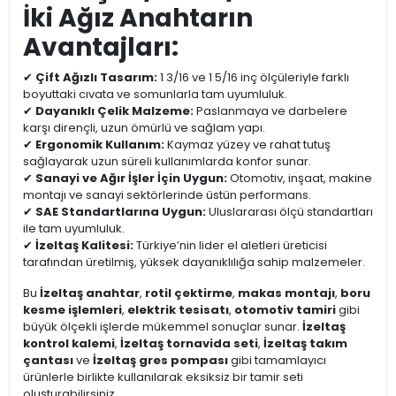
İki Ağız Anahtarın
Avantajları:
✔
Çift Ağızlı Tasarım:
1 3/16 ve 1 5/16 inç ölçüleriyle farklı
boyuttaki cıvata ve somunlarla tam uyumluluk.
✔
Dayanıklı Çelik Malzeme:
Paslanmaya ve darbelere
karşı dirençli, uzun ömürlü ve sağlam yapı.
✔
Ergonomik Kullanım:
Kaymaz yüzey ve rahat tutuş
sağlayarak uzun süreli kullanımlarda konfor sunar.
✔
Sanayi ve Ağır İşler İçin Uygun:
Otomotiv, inşaat, makine
montajı ve sanayi sektörlerinde üstün performans.
✔
SAE Standartlarına Uygun:
Uluslararası ölçü standartları
ile tam uyumluluk.
✔
İzeltaş Kalitesi:
Türkiye’nin lider el aletleri üreticisi
tarafından üretilmiş, yüksek dayanıklılığa sahip malzemeler.
Bu
İzeltaş anahtar
,
rotil çektirme
,
makas montajı
,
boru
kesme işlemleri
,
elektrik tesisatı
,
otomotiv tamiri
gibi
büyük ölçekli işlerde mükemmel sonuçlar sunar.
İzeltaş
kontrol kalemi
,
İzeltaş tornavida seti
,
İzeltaş takım
çantası
ve
İzeltaş gres pompası
gibi tamamlayıcı
ürünlerle birlikte kullanılarak eksiksiz bir tamir seti
oluşturabilirsiniz.