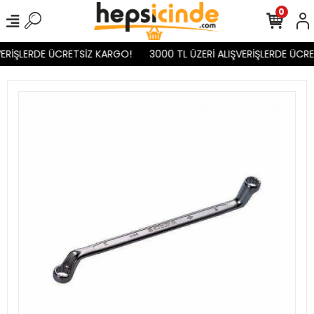
0
ERİŞLERDE ÜCRETSİZ KARGO!
3000 TL ÜZERİ ALIŞVERİŞLERDE ÜCRE