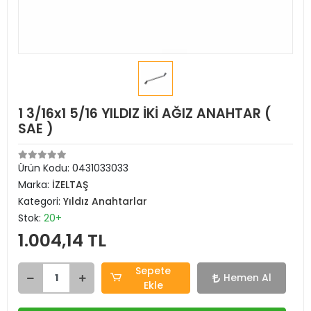
1 3/16x1 5/16 YILDIZ İKİ AĞIZ ANAHTAR (
SAE )
Ürün Kodu:
0431033033
Marka:
İZELTAŞ
Kategori:
Yıldız Anahtarlar
Stok:
20+
1.004,14 TL
Sepete
Hemen Al
Ekle