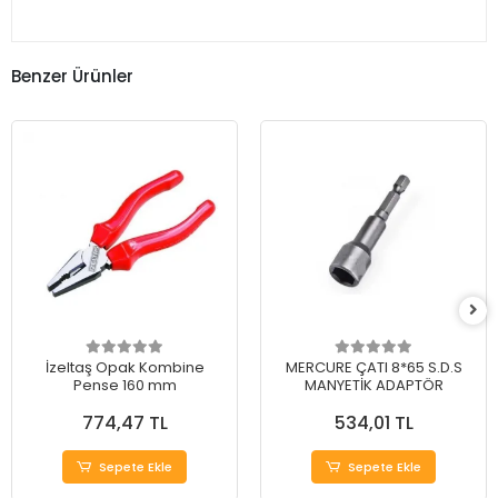
Benzer Ürünler
İzeltaş Opak Kombine
MERCURE ÇATI 8*65 S.D.S
Pense 160 mm
MANYETİK ADAPTÖR
774,47 TL
534,01 TL
Sepete Ekle
Sepete Ekle