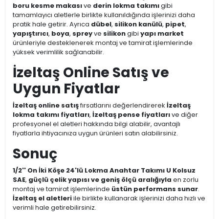
boru kesme makası
ve
derin lokma takımı
gibi
tamamlayıcı aletlerle birlikte kullanıldığında işlerinizi daha
pratik hale getirir. Ayrıca
dübel
,
silikon kanülü
,
pipet
,
yapıştırıcı
,
boya
,
sprey
ve
silikon
gibi
yapı market
ürünleriyle desteklenerek montaj ve tamirat işlemlerinde
yüksek verimlilik sağlanabilir.
İzeltaş Online Satış ve
Uygun Fiyatlar
İzeltaş online satış
fırsatlarını değerlendirerek
İzeltaş
lokma takımı fiyatları
,
İzeltaş pense fiyatları
ve diğer
profesyonel el aletleri hakkında bilgi alabilir, avantajlı
fiyatlarla ihtiyacınıza uygun ürünleri satın alabilirsiniz.
Sonuç
1/2'' On İki Köşe 24'lü Lokma Anahtar Takımı U Kolsuz
SAE
,
güçlü çelik yapısı ve geniş ölçü aralığıyla
en zorlu
montaj ve tamirat işlemlerinde
üstün performans sunar
.
İzeltaş el aletleri
ile birlikte kullanarak işlerinizi daha hızlı ve
verimli hale getirebilirsiniz.