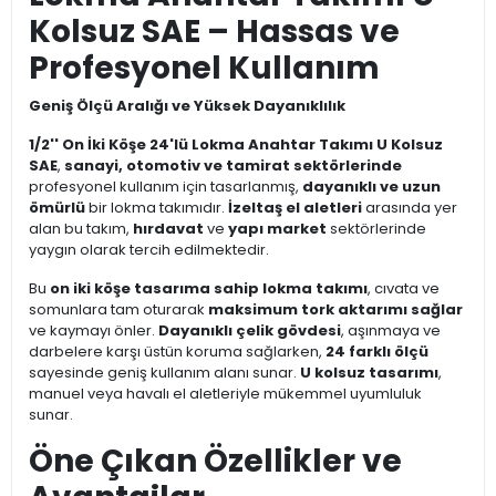
Kolsuz SAE – Hassas ve
Profesyonel Kullanım
Geniş Ölçü Aralığı ve Yüksek Dayanıklılık
1/2'' On İki Köşe 24'lü Lokma Anahtar Takımı U Kolsuz
SAE
,
sanayi, otomotiv ve tamirat sektörlerinde
profesyonel kullanım için tasarlanmış,
dayanıklı ve uzun
ömürlü
bir lokma takımıdır.
İzeltaş el aletleri
arasında yer
alan bu takım,
hırdavat
ve
yapı market
sektörlerinde
yaygın olarak tercih edilmektedir.
Bu
on iki köşe tasarıma sahip lokma takımı
, cıvata ve
somunlara tam oturarak
maksimum tork aktarımı sağlar
ve kaymayı önler.
Dayanıklı çelik gövdesi
, aşınmaya ve
darbelere karşı üstün koruma sağlarken,
24 farklı ölçü
sayesinde geniş kullanım alanı sunar.
U kolsuz tasarımı
,
manuel veya havalı el aletleriyle mükemmel uyumluluk
sunar.
Öne Çıkan Özellikler ve