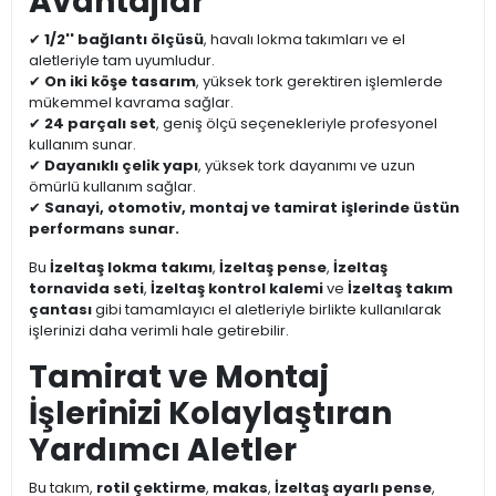
Avantajlar
✔
1/2'' bağlantı ölçüsü
, havalı lokma takımları ve el
aletleriyle tam uyumludur.
✔
On iki köşe tasarım
, yüksek tork gerektiren işlemlerde
mükemmel kavrama sağlar.
✔
24 parçalı set
, geniş ölçü seçenekleriyle profesyonel
kullanım sunar.
✔
Dayanıklı çelik yapı
, yüksek tork dayanımı ve uzun
ömürlü kullanım sağlar.
✔
Sanayi, otomotiv, montaj ve tamirat işlerinde üstün
performans sunar.
Bu
İzeltaş lokma takımı
,
İzeltaş pense
,
İzeltaş
tornavida seti
,
İzeltaş kontrol kalemi
ve
İzeltaş takım
çantası
gibi tamamlayıcı el aletleriyle birlikte kullanılarak
işlerinizi daha verimli hale getirebilir.
Tamirat ve Montaj
İşlerinizi Kolaylaştıran
Yardımcı Aletler
Bu takım,
rotil çektirme
,
makas
,
İzeltaş ayarlı pense
,