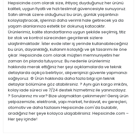
Hepsicinde.com olarak size, ihtiyaç duyduğunuz her ürünü
kaliteli, uygun fiyatlı ve hızlı teslimat güvencesiyle sunuyoruz.
Satın almak üzere olduğunuz bu ürün, günlük yaşantınızı
kolaylaştıracak, işlerinizi daha verimli hale getirecek ya da
yaşam alanlarınıza estetik bir dokunuş katacaktır.
Ürünlerimiz, kalite standartlarına uygun şekilde seçilmiş, titiz
bir stok ve kontrol sürecinden geçirilerek sizlere
ulaştırılmaktadır. İster evde ister iş yerinde kullanabileceğiniz
bu ürün, dayanıklılığı, kullanım kolaylığı ve şık tasarımı ile öne
çıkar. Hepsicinde.com olarak müşteri memnuniyetini her
zaman ön planda tutuyoruz. Bu nedenle ürünlerimiz
hakkında merak ettiğiniz her şeyi açıklamalarda ve teknik
detaylarda açıkça belirtiyor, alışverişinizi güvenle yapmanızı
sağlıyoruz. ⚙️ Ürün hakkında daha fazla bilgi için teknik
detaylar bölümüne göz atabilirsiniz. ? Aynı gün kargo imkânı,
kolay iade süreci ve 7/24 destek hizmetimiz ile yanınızdayız.
? Sorularınız mı var? Bize ulaşmaktan çekinmeyin! Geniş ürün
yelpazemizle; elektronik, yapı market, hırdavat, ev gereçleri,
otomotiv ve daha fazlasını Hepsicinde.com'da bulabilir,
aradığınız her şeye kolayca ulaşabilirsiniz. Hepsicinde.com –
Her şey içinde!