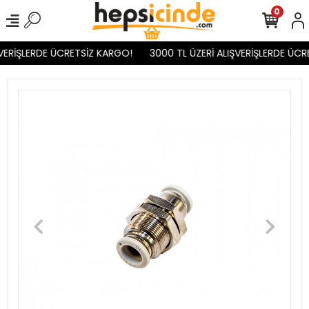
0
VERİŞLERDE ÜCRETSİZ KARGO!
3000 TL ÜZERİ ALIŞVERİŞLERDE ÜCR