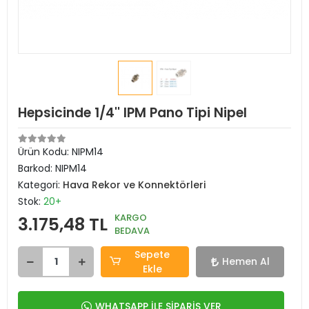
Hepsicinde 1/4'' IPM Pano Tipi Nipel
Ürün Kodu:
NIPM14
Barkod:
NIPM14
Kategori:
Hava Rekor ve Konnektörleri
Stok:
20+
KARGO
3.175,48 TL
BEDAVA
Sepete
Hemen Al
Ekle
WHATSAPP İLE SİPARİŞ VER