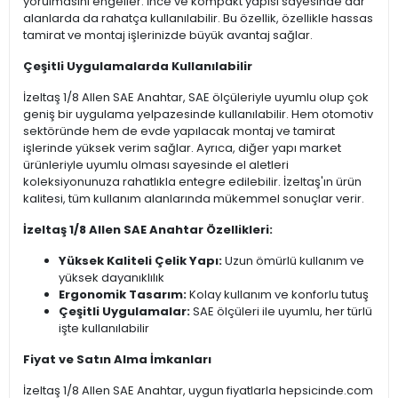
yorulmasını engeller. İnce ve kompakt yapısı sayesinde dar
alanlarda da rahatça kullanılabilir. Bu özellik, özellikle hassas
tamirat ve montaj işlerinizde büyük avantaj sağlar.
Çeşitli Uygulamalarda Kullanılabilir
İzeltaş 1/8 Allen SAE Anahtar, SAE ölçüleriyle uyumlu olup çok
geniş bir uygulama yelpazesinde kullanılabilir. Hem otomotiv
sektöründe hem de evde yapılacak montaj ve tamirat
işlerinde yüksek verim sağlar. Ayrıca, diğer yapı market
ürünleriyle uyumlu olması sayesinde el aletleri
koleksiyonunuza rahatlıkla entegre edilebilir. İzeltaş'ın ürün
kalitesi, tüm kullanım alanlarında mükemmel sonuçlar verir.
İzeltaş 1/8 Allen SAE Anahtar Özellikleri:
Yüksek Kaliteli Çelik Yapı:
Uzun ömürlü kullanım ve
yüksek dayanıklılık
Ergonomik Tasarım:
Kolay kullanım ve konforlu tutuş
Çeşitli Uygulamalar:
SAE ölçüleri ile uyumlu, her türlü
işte kullanılabilir
Fiyat ve Satın Alma İmkanları
İzeltaş 1/8 Allen SAE Anahtar, uygun fiyatlarla hepsicinde.com