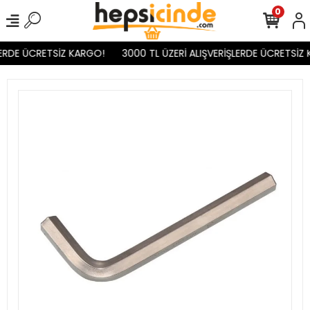
0
ERDE ÜCRETSİZ KARGO!
3000 TL ÜZERİ ALIŞVERİŞLERDE ÜCRETSİZ 